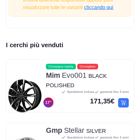
visualizzare tutte le varianti
cliccando qui
I cerchi più venduti
Consegna rapida
Consigliato
Mim
Evo001
BLACK
POLISHED
Spedizione inclusa
garanzia fino 3 anni
171,35€
17"
Gmp
Stellar
SILVER
Spedizione inclusa
garanzia fino 3 anni