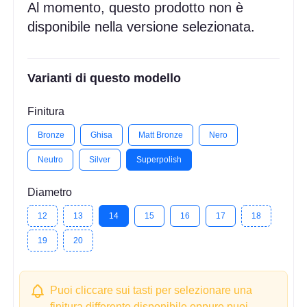
Al momento, questo prodotto non è
disponibile nella versione selezionata.
Varianti di questo modello
Finitura
Bronze
Ghisa
Matt Bronze
Nero
Neutro
Silver
Superpolish
Diametro
12
13
14
15
16
17
18
19
20
Puoi cliccare sui tasti per selezionare una
finitura differente disponibile oppure puoi