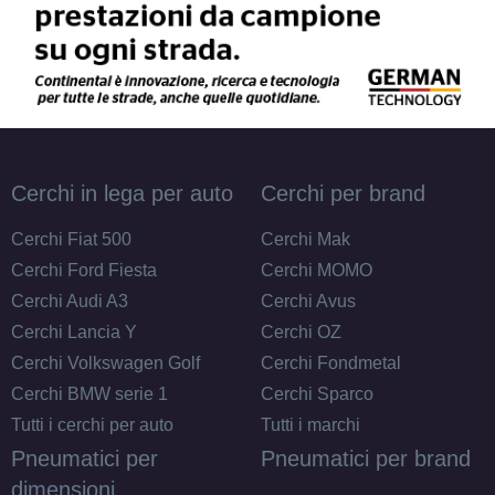
Cerchi in lega per auto
Cerchi per brand
Cerchi Fiat 500
Cerchi Mak
Cerchi Ford Fiesta
Cerchi MOMO
Cerchi Audi A3
Cerchi Avus
Cerchi Lancia Y
Cerchi OZ
Cerchi Volkswagen Golf
Cerchi Fondmetal
Cerchi BMW serie 1
Cerchi Sparco
Tutti i cerchi per auto
Tutti i marchi
Pneumatici per
Pneumatici per brand
dimensioni