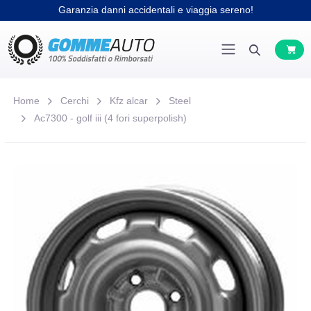
Garanzia danni accidentali e viaggia sereno!
Home
Cerchi
Kfz alcar
Steel
Ac7300 - golf iii (4 fori superpolish)