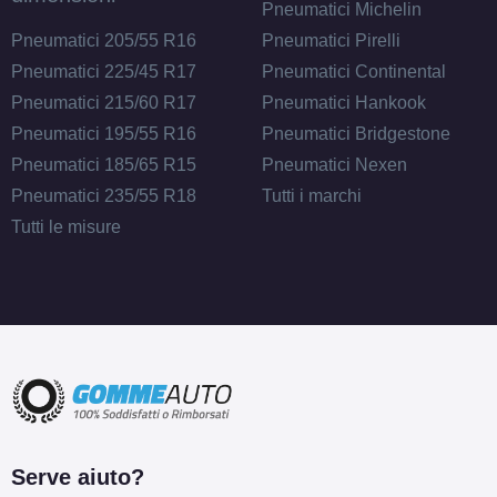
Pneumatici Michelin
Pneumatici 205/55 R16
Pneumatici Pirelli
Pneumatici 225/45 R17
Pneumatici Continental
Pneumatici 215/60 R17
Pneumatici Hankook
Pneumatici 195/55 R16
Pneumatici Bridgestone
Pneumatici 185/65 R15
Pneumatici Nexen
Pneumatici 235/55 R18
Tutti i marchi
Tutti le misure
Serve aiuto?