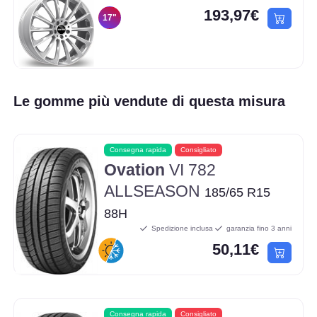
193,97€
17"
Le gomme più vendute di questa misura
Consegna rapida
Consigliato
Ovation
VI 782
ALLSEASON
185/65 R15
88H
Spedizione inclusa
garanzia fino 3 anni
50,11€
Consegna rapida
Consigliato