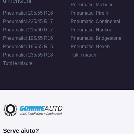
dimensioni
Pneumatici Michelin
Pneumatici 205/55 R16
Pneumatici Pirelli
Pneumatici 225/45 R17
Pneumatici Continental
Pneumatici 215/60 R17
Pneumatici Hankook
Pneumatici 195/55 R16
Pneumatici Bridgestone
Pneumatici 185/65 R15
Pneumatici Nexen
Pneumatici 235/55 R18
Tutti i marchi
Tutti le misure
Serve aiuto?