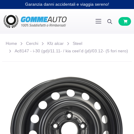
Garanzia danni accidentali e viaggia sereno!
Home
Cerchi
Kfz alcar
Steel
Ac8147 - i-30 (gd)/11.11- / kia cee\'d (jd)/03.12- (5 fori nero)