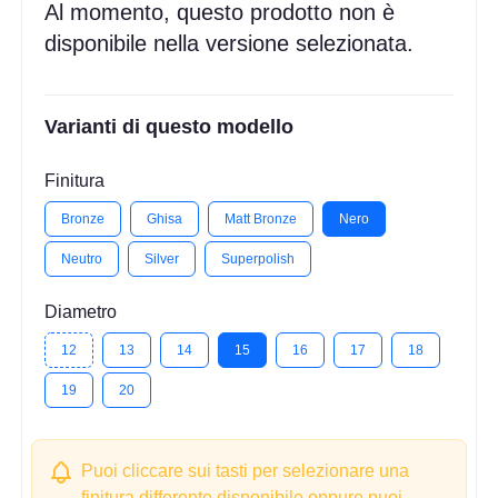
Al momento, questo prodotto non è
disponibile nella versione selezionata.
Varianti di questo modello
Finitura
Bronze
Ghisa
Matt Bronze
Nero
Neutro
Silver
Superpolish
Diametro
12
13
14
15
16
17
18
19
20
Puoi cliccare sui tasti per selezionare una
finitura differente disponibile oppure puoi