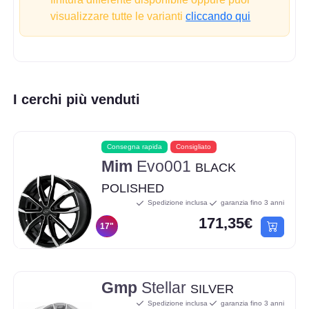
visualizzare tutte le varianti
cliccando qui
I cerchi più venduti
Consegna rapida
Consigliato
Mim
Evo001
BLACK
POLISHED
Spedizione inclusa
garanzia fino 3 anni
171,35€
17"
Gmp
Stellar
SILVER
Spedizione inclusa
garanzia fino 3 anni