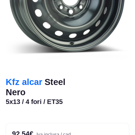
Kfz alcar
Steel
Nero
5x13 / 4 fori / ET35
92,54€
Iva inclusa / cad.