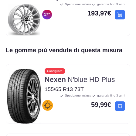
Spedizione inclusa
garanzia fino 3 anni
193,97€
17"
Le gomme più vendute di questa misura
Consigliato
Nexen
N'blue HD Plus
155/65 R13 73T
Spedizione inclusa
garanzia fino 3 anni
59,99€