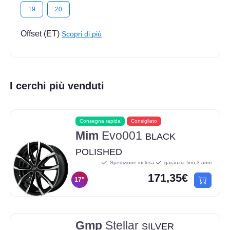
19
20
Offset (ET)
Scopri di più
I cerchi più venduti
Consegna rapida
Consigliato
Mim
Evo001
BLACK
POLISHED
Spedizione inclusa
garanzia fino 3 anni
171,35€
17"
Gmp
Stellar
SILVER