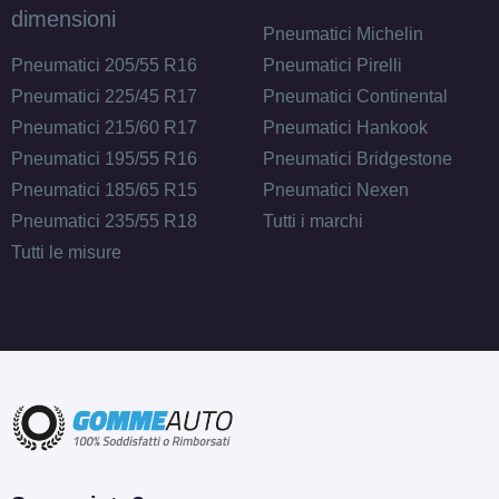
dimensioni
Pneumatici Michelin
Pneumatici 205/55 R16
Pneumatici Pirelli
Pneumatici 225/45 R17
Pneumatici Continental
Pneumatici 215/60 R17
Pneumatici Hankook
Pneumatici 195/55 R16
Pneumatici Bridgestone
Pneumatici 185/65 R15
Pneumatici Nexen
Pneumatici 235/55 R18
Tutti i marchi
Tutti le misure