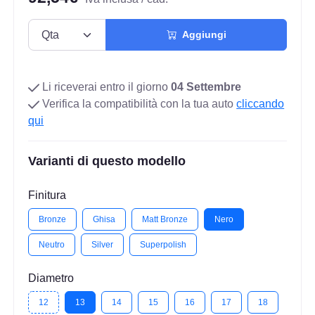
Aggiungi
Li riceverai entro il giorno
04 Settembre
Verifica la compatibilità con la tua auto
cliccando
qui
Varianti di questo modello
Finitura
Bronze
Ghisa
Matt Bronze
Nero
Neutro
Silver
Superpolish
Diametro
12
13
14
15
16
17
18