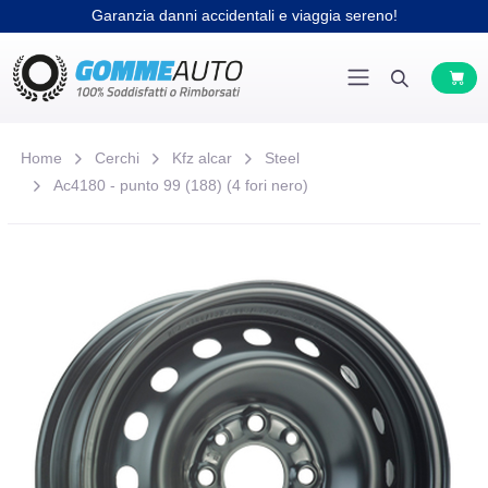
Garanzia danni accidentali e viaggia sereno!
Home
Cerchi
Kfz alcar
Steel
Ac4180 - punto 99 (188) (4 fori nero)