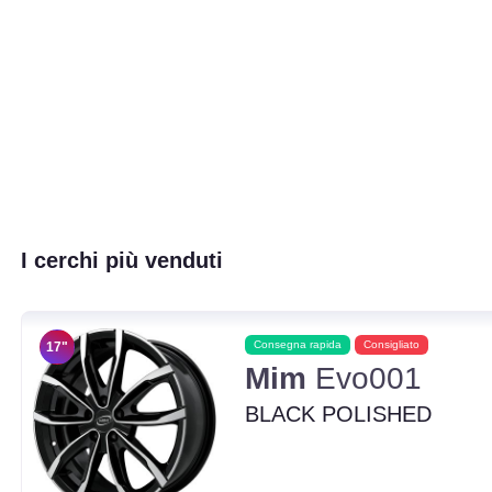
I cerchi più venduti
Consegna rapida
Consigliato
17"
Mim
Evo001
BLACK POLISHED