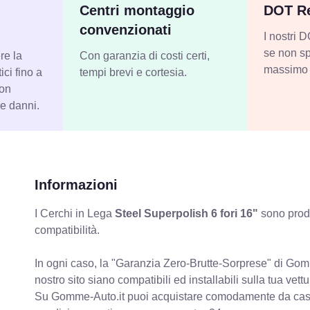
Centri montaggio
DOT Re
convenzionati
I nostri
se non sp
re la
Con garanzia di costi certi,
massimo 
ci fino a
tempi brevi e cortesia.
con
 e danni.
Informazioni
I Cerchi in Lega
Steel Superpolish 6 fori 16"
sono prodo
compatibilità.
In ogni caso, la "Garanzia Zero-Brutte-Sorprese" di Gomm
nostro sito siano compatibili ed installabili sulla tua vettu
Su Gomme-Auto.it puoi acquistare comodamente da casa C