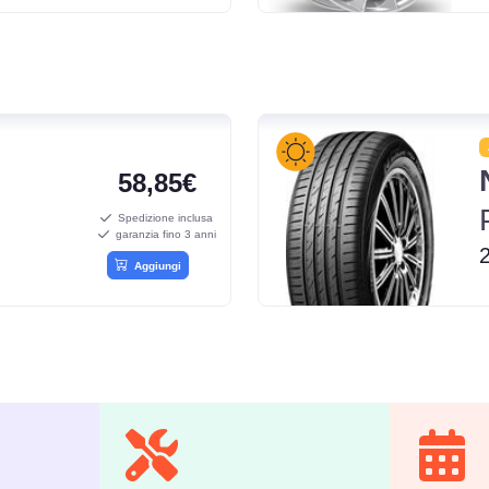
58,85€
Spedizione inclusa
garanzia fino 3 anni
Aggiungi