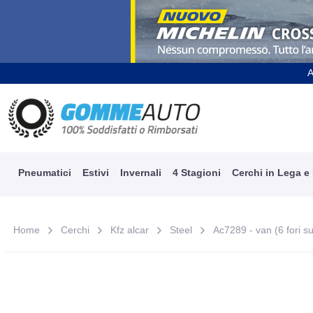
A
Pneumatici
Estivi
Invernali
4 Stagioni
Cerchi in Lega e
Home
Cerchi
Kfz alcar
Steel
Ac7289 - van (6 fori s