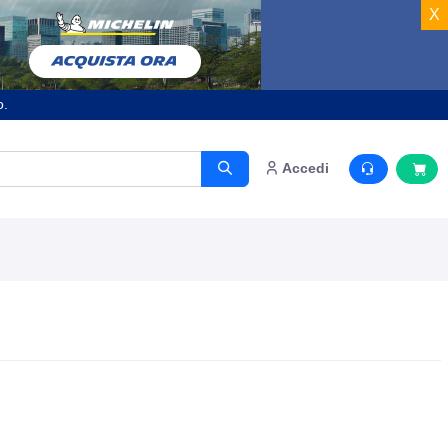
X
o.
Accedi