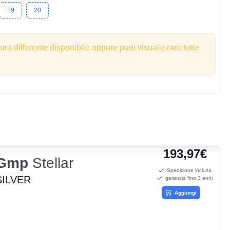
19
20
tura differente disponibile oppure puoi visualizzare tutte
193,97€
Gmp
Stellar
Spedizione inclusa
SILVER
garanzia fino 3 anni
Aggiungi