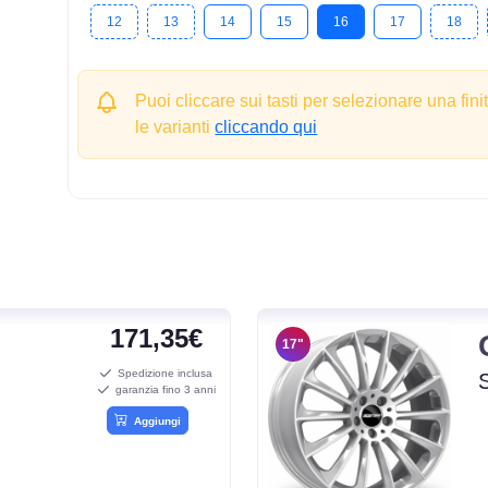
12
13
14
15
16
17
18
Puoi cliccare sui tasti per selezionare una fini
le varianti
cliccando qui
171,35€
17"
Spedizione inclusa
garanzia fino 3 anni
Aggiungi