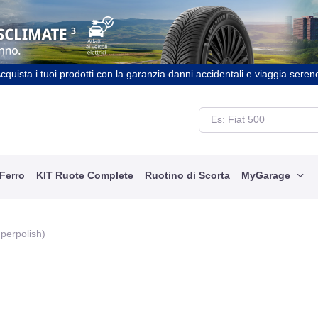
cquista i tuoi prodotti con la garanzia danni accidentali e viaggia seren
 Ferro
KIT Ruote Complete
Ruotino di Scorta
MyGarage
uperpolish)