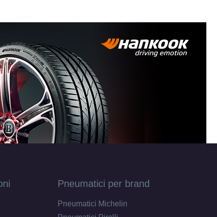
oni
Pneumatici per brand
Pneumatici Michelin