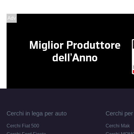
Adv
Cerchi in lega per auto
Cerchi per
Cerchi Fiat 500
Cerchi Mak