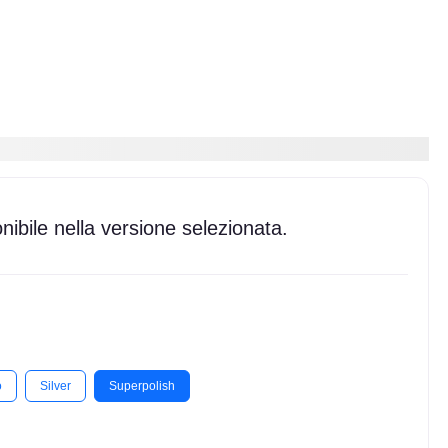
ibile nella versione selezionata.
o
Silver
Superpolish