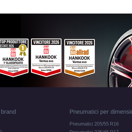
 brand
Pneumatici per dimensi
Pneumatici 205/55 R16