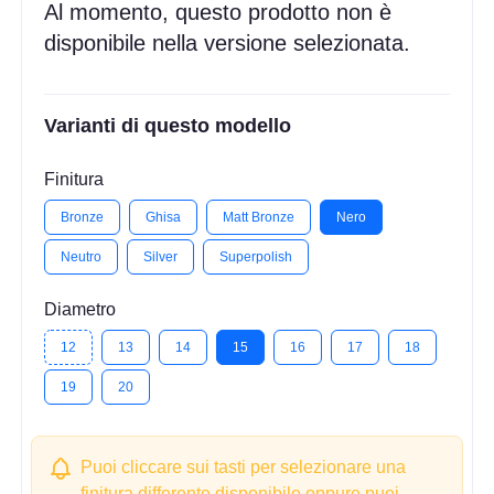
Al momento, questo prodotto non è
disponibile nella versione selezionata.
Varianti di questo modello
Finitura
Bronze
Ghisa
Matt Bronze
Nero
Neutro
Silver
Superpolish
Diametro
12
13
14
15
16
17
18
19
20
Puoi cliccare sui tasti per selezionare una
finitura differente disponibile oppure puoi