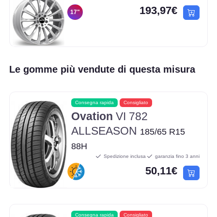
193,97€
17"
Le gomme più vendute di questa misura
Consegna rapida
Consigliato
Ovation
VI 782
ALLSEASON
185/65 R15
88H
Spedizione inclusa
garanzia fino 3 anni
50,11€
Consegna rapida
Consigliato