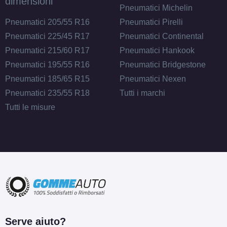
dimensioni
Pneumatici Michelin
Pneumatici 205/55 R16
Pneumatici Pirelli
Pneumatici 225/45 R17
Pneumatici Continental
Pneumatici 215/60 R17
Pneumatici Hankook
Pneumatici 195/55 R16
Pneumatici Bridgestone
Pneumatici 185/65 R15
Pneumatici Nexen
Pneumatici 235/55 R18
Tutti i marchi
Tutti le misure
Serve aiuto?