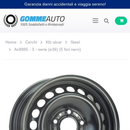
Garanzia danni accidentali e viaggia sereno!
Home
Cerchi
Kfz alcar
Steel
Ac8885 - 3 - serie (e36) (5 fori nero)