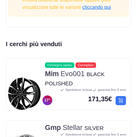
visualizzare tutte le varianti
cliccando qui
I cerchi più venduti
Consegna rapida
Consigliato
Mim
Evo001
BLACK
POLISHED
Spedizione inclusa
garanzia fino 3 anni
171,35€
17"
Gmp
Stellar
SILVER
Spedizione inclusa
garanzia fino 3 anni