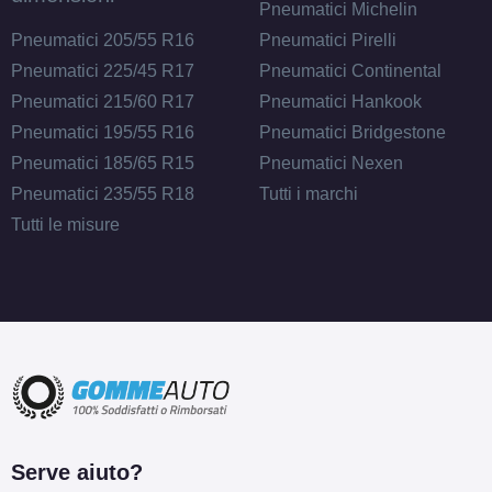
Pneumatici Michelin
Pneumatici 205/55 R16
Pneumatici Pirelli
Pneumatici 225/45 R17
Pneumatici Continental
Pneumatici 215/60 R17
Pneumatici Hankook
Pneumatici 195/55 R16
Pneumatici Bridgestone
Pneumatici 185/65 R15
Pneumatici Nexen
Pneumatici 235/55 R18
Tutti i marchi
Tutti le misure
Serve aiuto?