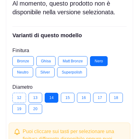
Al momento, questo prodotto non è
disponibile nella versione selezionata.
Varianti di questo modello
Finitura
Bronze
Ghisa
Matt Bronze
Nero
Neutro
Silver
Superpolish
Diametro
12
13
14
15
16
17
18
19
20
Puoi cliccare sui tasti per selezionare una
finitura differente disponibile oppure puoi