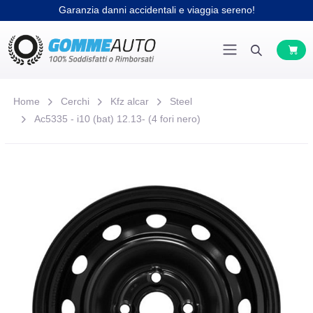
Garanzia danni accidentali e viaggia sereno!
Home
Cerchi
Kfz alcar
Steel
Ac5335 - i10 (bat) 12.13- (4 fori nero)