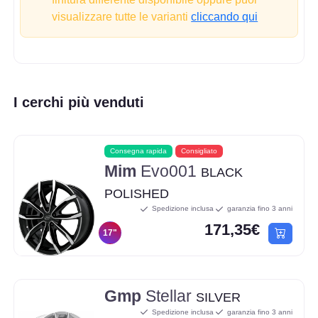
visualizzare tutte le varianti
cliccando qui
I cerchi più venduti
Consegna rapida
Consigliato
Mim
Evo001
BLACK
POLISHED
Spedizione inclusa
garanzia fino 3 anni
171,35€
17"
Gmp
Stellar
SILVER
Spedizione inclusa
garanzia fino 3 anni