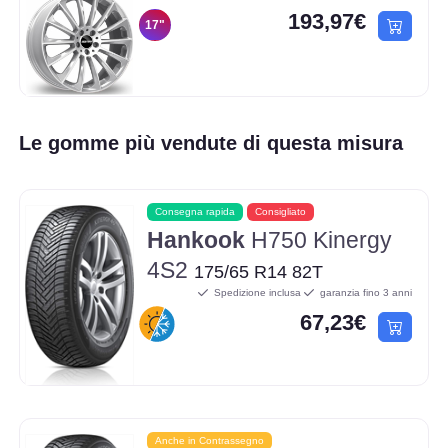
193,97€
17"
Le gomme più vendute di questa misura
Consegna rapida
Consigliato
Hankook
H750 Kinergy
4S2
175/65 R14 82T
Spedizione inclusa
garanzia fino 3 anni
67,23€
Anche in Contrassegno