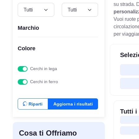
su strada.
D
VEICOLO
MODELLO
personaliz
Vuoi ruote 
circolazion
Marchio
per viaggia
Colore
Selezi
Cerchi in lega
Cerchi in ferro
Riparti
Aggiorna i risultati
Tutti 
Cosa ti Offriamo