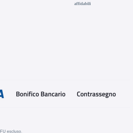
affidabili
PFU escluso.