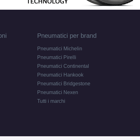
oni
Pneumatici per brand
Pneumatici Michelin
Pneumatici Pirelli
Pneumatici Continental
Pneumatici Hankook
Pneumatici Bridgestone
Pneumatici Nexen
Tutti i marchi