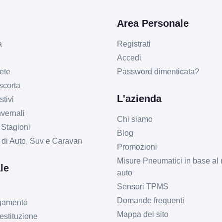
Area Personale
a
Registrati
Accedi
ete
Password dimenticata?
 scorta
L'azienda
tivi
vernali
Chi siamo
 Stagioni
Blog
li di Auto, Suv e Caravan
Promozioni
Misure Pneumatici in base al 
le
auto
Sensori TPMS
Domande frequenti
agamento
Mappa del sito
estituzione