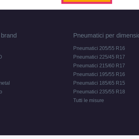
 brand
Pneumatici per dimensi
Pneumatici 205/55 R16
O
Pneumatici 225/45 R17
Pneumatici 215/60 R17
Pneumatici 195/55 R16
metal
Pneumatici 185/65 R15
o
Pneumatici 235/55 R18
Tutti le misure