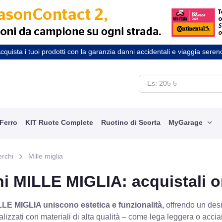
cquista i tuoi prodotti con la garanzia danni accidentali e viaggia seren
 Ferro
KIT Ruote Complete
Ruotino di Scorta
MyGarage
erchi
Mille miglia
i MILLE MIGLIA: acquistali o
LLE MIGLIA uniscono estetica e funzionalità,
offrendo un desi
alizzati con materiali di alta qualità – come lega leggera o accia