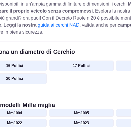
isponibili in un'ampia gamma di finiture e dimensioni, i cerchi
M
zare il proprio veicolo senza compromessi.
Esplora la nostra
più grandi? ora puoi! Con il Decreto Ruote n.20 è possibile monta
e.
Leggi la nostra
guida ai cerchi NAD
, valida anche per
campe
re in piena sicurezza.
ona un diametro di Cerchio
16 Pollici
17 Pollici
20 Pollici
i modelli Mille miglia
Mm1004
Mm1005
Mm1022
Mm1023