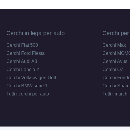
Cerchi in lega per auto
Cerchi per
Cerchi Fiat 500
Cerchi Mak
Cerchi Ford Fiesta
Cerchi MOM
Cerchi Audi A3
Cerchi Avus
Cerchi Lancia Y
Cerchi OZ
Cerchi Volkswagen Golf
Cerchi Fond
Cerchi BMW serie 1
Cerchi Sparc
Tutti i cerchi per auto
Tutti i marchi