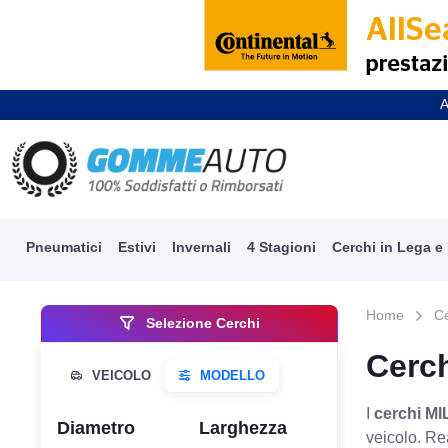
A
Pneumatici
Estivi
Invernali
4 Stagioni
Cerchi in Lega e
Home
C
Selezione Cerchi
Cerch
I
cerchi MI
Diametro
Larghezza
veicolo. Re