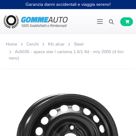
Garanzia danni accidentali e viaggia sereno!
Home
Cerchi
Kfz alcar
Steel
Ac6035 - space star / carisma 1 6/1 8d - m/y 2000 (4 fori
nero)