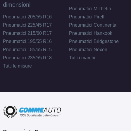
dimensioni
Pneumatici Michelin
Pneumatici 205/55 R16
Pneumatici Pirelli
Pneumatici 225/45 R17
Pneumatici Continental
Pneumatici 215/60 R17
Pneumatici Hankook
Pneumatici 195/55 R16
Pneumatici Bridgestone
Pneumatici 185/65 R15
Pneumatici Nexen
Pneumatici 235/55 R18
Tutti i marchi
Tutti le misure