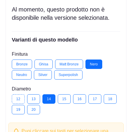
Al momento, questo prodotto non è
disponibile nella versione selezionata.
Varianti di questo modello
Finitura
Bronze
Ghisa
Matt Bronze
Nero
Neutro
Silver
Superpolish
Diametro
12
13
14
15
16
17
18
19
20
Puoi cliccare sui tasti per selezionare una