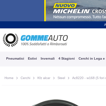
A
Pneumatici
Estivi
Invernali
4 Stagioni
Cerchi in Lega e
Home
Cerchi
Kfz alcar
Steel
Ac8220 - w168 (5 fori 