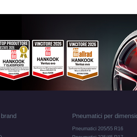
 brand
Pneumatici per dimensi
Pneumatici 205/55 R16