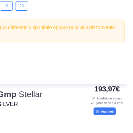
19
20
tura differente disponibile oppure puoi visualizzare tutte
193,97€
Gmp
Stellar
Spedizione inclusa
SILVER
garanzia fino 3 anni
Aggiungi