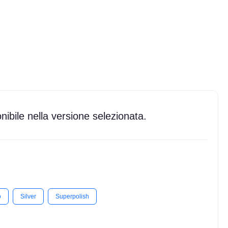
ibile nella versione selezionata.
o
Silver
Superpolish