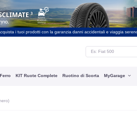
cquista i tuoi prodotti con la garanzia danni accidentali e viaggia seren
 Ferro
KIT Ruote Complete
Ruotino di Scorta
MyGarage
nero)