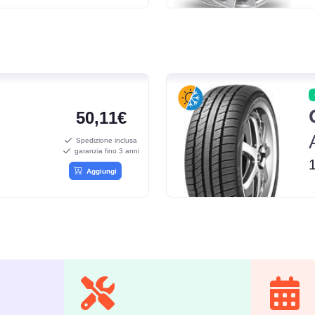
50,11€
Spedizione inclusa
garanzia fino 3 anni
Aggiungi