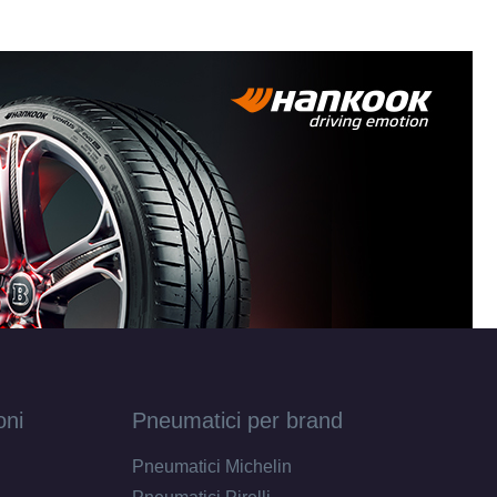
oni
Pneumatici per brand
Pneumatici Michelin