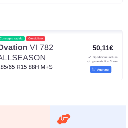
Consegna rapida
Consigliato
Ovation
VI 782
50,11€
ALLSEASON
Spedizione inclusa
garanzia fino 3 anni
185/65 R15 88H M+S
Aggiungi