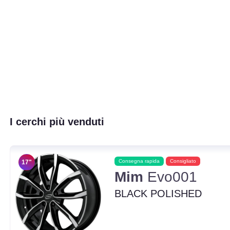
I cerchi più venduti
Consegna rapida
Consigliato
17"
Mim
Evo001
BLACK POLISHED