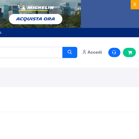
X
o.
Accedi