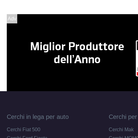
Adv
Cerchi in lega per auto
Cerchi per
Cerchi Fiat 500
Cerchi Mak