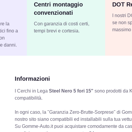
Centri montaggio
DOT Re
convenzionati
I nostri
se non sp
re la
Con garanzia di costi certi,
massimo 
ci fino a
tempi brevi e cortesia.
con
 e danni.
Informazioni
I Cerchi in Lega
Steel Nero 5 fori 15"
sono prodotti da K
compatibilità.
In ogni caso, la "Garanzia Zero-Brutte-Sorprese" di Gomm
nostro sito siano compatibili ed installabili sulla tua vettu
Su Gomme-Auto.it puoi acquistare comodamente da casa C