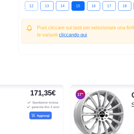
12
13
14
15
16
17
18
Puoi cliccare sui tasti per selezionare una fini
le varianti
cliccando qui
171,35€
17"
Spedizione inclusa
garanzia fino 3 anni
Aggiungi