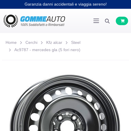
Garanzia danni accidentali e viaggia sereno!
Home
Cerchi
Kfz alcar
Steel
Ac9787 - mercedes gla (5 fori nero)