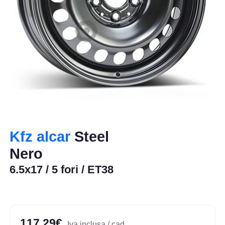
Kfz alcar
Steel
Nero
6.5x17 / 5 fori / ET38
117,29€
Iva inclusa / cad.