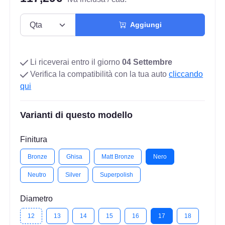
Aggiungi
Li riceverai entro il giorno
04 Settembre
Verifica la compatibilità con la tua auto
cliccando
qui
Varianti di questo modello
Finitura
Bronze
Ghisa
Matt Bronze
Nero
Neutro
Silver
Superpolish
Diametro
12
13
14
15
16
17
18