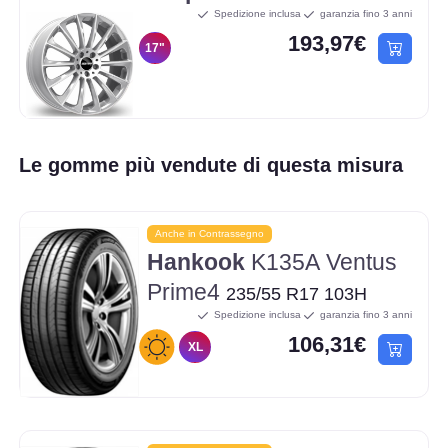
Spedizione inclusa
garanzia fino 3 anni
193,97€
17"
Le gomme più vendute di questa misura
Anche in Contrassegno
Hankook
K135A Ventus
Prime4
235/55 R17 103H
Spedizione inclusa
garanzia fino 3 anni
106,31€
XL