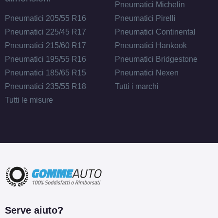
Pneumatici Michelin
Pneumatici 205/55 R16
Pneumatici Pirelli
Pneumatici 225/45 R17
Pneumatici Continental
Pneumatici 215/60 R17
Pneumatici Hankook
Pneumatici 195/55 R16
Pneumatici Bridgestone
Pneumatici 185/65 R15
Pneumatici Nexen
Pneumatici 235/55 R18
Tutti i marchi
Tutti le misure
Serve aiuto?