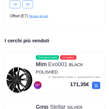
19
20
Offset (ET)
Scopri di più
I cerchi più venduti
Consegna rapida
Consigliato
Mim
Evo001
BLACK
POLISHED
Spedizione inclusa
garanzia fino 3 anni
171,35€
17"
Gmp
Stellar
SILVER