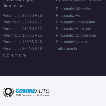
dimensioni
Pneumatici Michelin
Pneumatici 205/55 R16
Pneumatici Pirelli
Pneumatici 225/45 R17
Pneumatici Continental
Pneumatici 215/60 R17
Pneumatici Hankook
Pneumatici 195/55 R16
Pneumatici Bridgestone
Pneumatici 185/65 R15
Pneumatici Nexen
Pneumatici 235/55 R18
Tutti i marchi
Tutti le misure