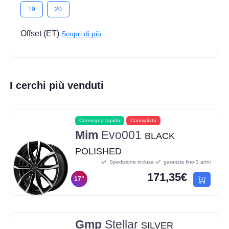
19
20
Offset (ET)
Scopri di più
I cerchi più venduti
Consegna rapida
Consigliato
Mim
Evo001
BLACK
POLISHED
Spedizione inclusa
garanzia fino 3 anni
171,35€
17"
Gmp
Stellar
SILVER