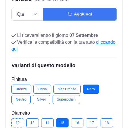
Aggiungi
Li riceverai entro il giorno
07 Settembre
Verifica la compatibilità con la tua auto
cliccando
qui
Varianti di questo modello
Finitura
Bronze
Ghisa
Matt Bronze
Nero
Neutro
Silver
Superpolish
Diametro
12
13
14
15
16
17
18