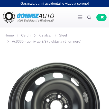
Garanzia danni accidentali e viaggia sereno!
Home
Cerchi
Kfz alcar
Steel
Ac8380 - golf iv ab 9/97 / oktavia (5 fori nero)