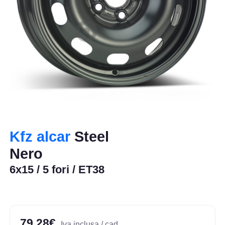
Kfz alcar
Steel
Nero
6x15 / 5 fori / ET38
79,28€
Iva inclusa / cad.