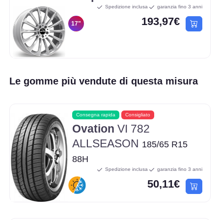
Spedizione inclusa
garanzia fino 3 anni
193,97€
17"
Le gomme più vendute di questa misura
Consegna rapida
Consigliato
Ovation
VI 782
ALLSEASON
185/65 R15
88H
Spedizione inclusa
garanzia fino 3 anni
50,11€