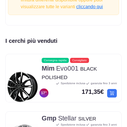
visualizzare tutte le varianti
cliccando qui
I cerchi più venduti
Consegna rapida
Consigliato
Mim
Evo001
BLACK
POLISHED
Spedizione inclusa
garanzia fino 3 anni
171,35€
17"
Gmp
Stellar
SILVER
Spedizione inclusa
garanzia fino 3 anni