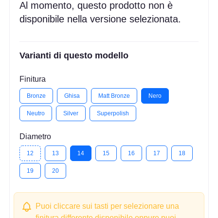
Al momento, questo prodotto non è
disponibile nella versione selezionata.
Varianti di questo modello
Finitura
Bronze
Ghisa
Matt Bronze
Nero
Neutro
Silver
Superpolish
Diametro
12
13
14
15
16
17
18
19
20
Puoi cliccare sui tasti per selezionare una
finitura differente disponibile oppure puoi