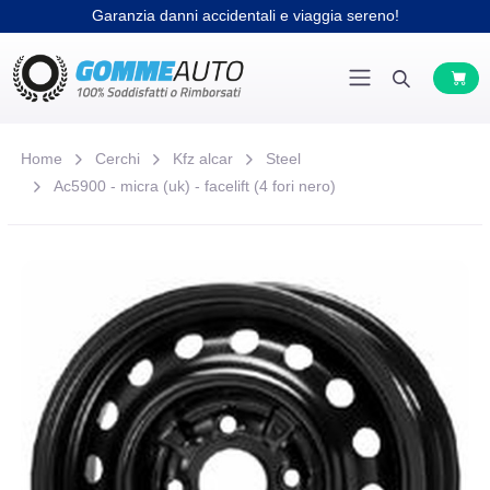
Garanzia danni accidentali e viaggia sereno!
Home
Cerchi
Kfz alcar
Steel
Ac5900 - micra (uk) - facelift (4 fori nero)