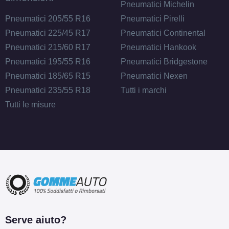
Pneumatici Michelin
Pneumatici 205/55 R16
Pneumatici Pirelli
Pneumatici 225/45 R17
Pneumatici Continental
Pneumatici 215/60 R17
Pneumatici Hankook
Pneumatici 195/55 R16
Pneumatici Bridgestone
Pneumatici 185/65 R15
Pneumatici Nexen
Pneumatici 235/55 R18
Tutti i marchi
Tutti le misure
Serve aiuto?