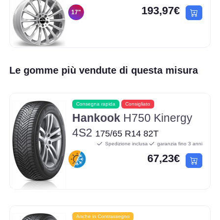
193,97€
17"
Le gomme più vendute di questa misura
Consegna rapida
Consigliato
Hankook
H750 Kinergy
4S2
175/65 R14 82T
Spedizione inclusa
garanzia fino 3 anni
67,23€
Anche in Contrassegno