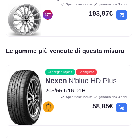
Spedizione inclusa
garanzia fino 3 anni
193,97€
17"
Le gomme più vendute di questa misura
Consegna rapida
Consigliato
Nexen
N'blue HD Plus
205/55 R16 91H
Spedizione inclusa
garanzia fino 3 anni
58,85€