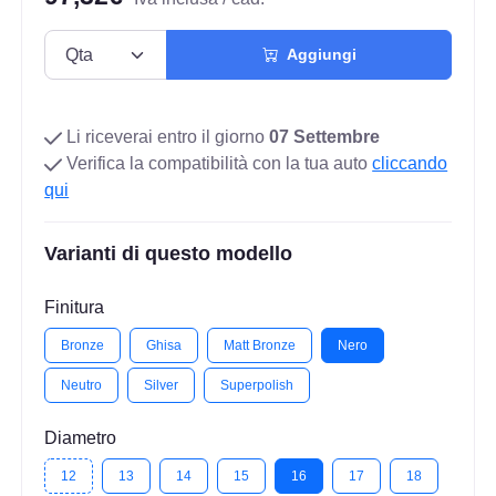
Aggiungi
Li riceverai entro il giorno
07 Settembre
Verifica la compatibilità con la tua auto
cliccando
qui
Varianti di questo modello
Finitura
Bronze
Ghisa
Matt Bronze
Nero
Neutro
Silver
Superpolish
Diametro
12
13
14
15
16
17
18