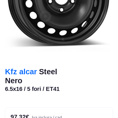
Kfz alcar
Steel
Nero
6.5x16 / 5 fori / ET41
97,32€
Iva inclusa / cad.