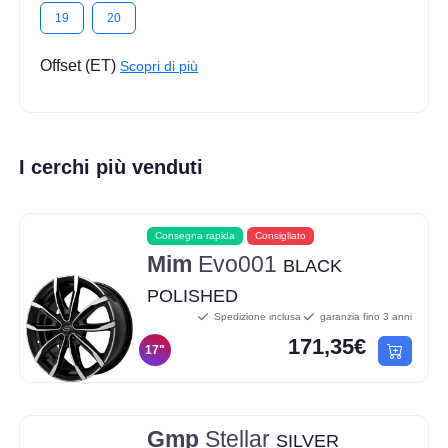
19
20
Offset (ET)
Scopri di più
I cerchi più venduti
Consegna rapida
Consigliato
Mim
Evo001
BLACK
POLISHED
Spedizione inclusa
garanzia fino 3 anni
171,35€
17"
Gmp
Stellar
SILVER