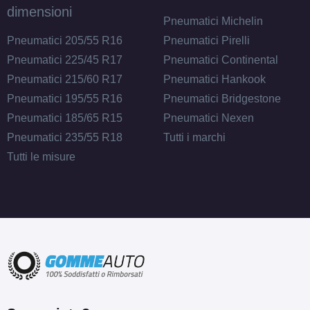
dimensioni
Pneumatici Michelin
Pneumatici 205/55 R16
Pneumatici Pirelli
Pneumatici 225/45 R17
Pneumatici Continental
Pneumatici 215/60 R17
Pneumatici Hankook
Pneumatici 195/55 R16
Pneumatici Bridgestone
Pneumatici 185/65 R15
Pneumatici Nexen
Pneumatici 235/55 R18
Tutti i marchi
Tutti le misure