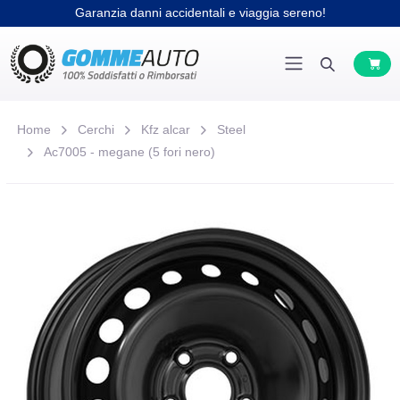
Garanzia danni accidentali e viaggia sereno!
Home
Cerchi
Kfz alcar
Steel
Ac7005 - megane (5 fori nero)