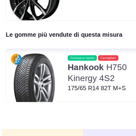
Le gomme più vendute di questa misura
Consegna rapida
Consigliato
Hankook
H750
Kinergy 4S2
175/65 R14 82T M+S