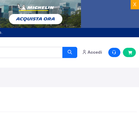
X
o.
Accedi