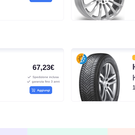
67,23€
Spedizione inclusa
garanzia fino 3 anni
Aggiungi