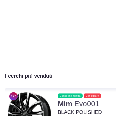
I cerchi più venduti
Consegna rapida
Consigliato
17"
Mim
Evo001
BLACK POLISHED