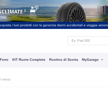
cquista i tuoi prodotti con la garanzia danni accidentali e viaggia seren
 Ferro
KIT Ruote Complete
Ruotino di Scorta
MyGarage
i nero)