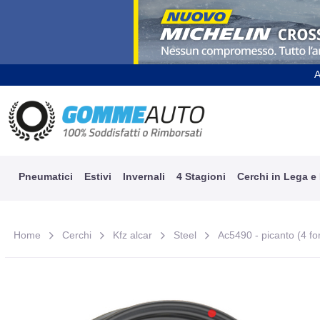
A
Pneumatici
Estivi
Invernali
4 Stagioni
Cerchi in Lega e
Home
Cerchi
Kfz alcar
Steel
Ac5490 - picanto (4 for