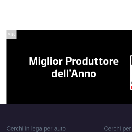
Adv
Cerchi in lega per auto
Cerchi per