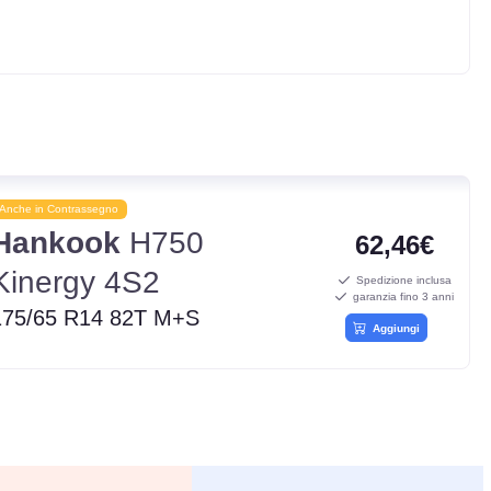
Anche in Contrassegno
Hankook
H750
62,46€
Kinergy 4S2
Spedizione inclusa
garanzia fino 3 anni
175/65 R14 82T M+S
Aggiungi