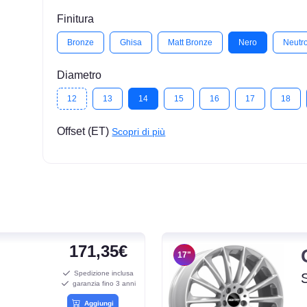
Finitura
Bronze
Ghisa
Matt Bronze
Nero
Neutr
Diametro
12
13
14
15
16
17
18
Offset (ET)
Scopri di più
171,35€
17"
Spedizione inclusa
garanzia fino 3 anni
Aggiungi