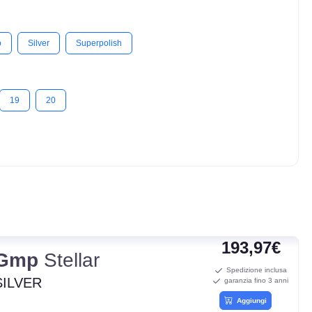
o
Silver
Superpolish
19
20
193,97€
Gmp
Stellar
Spedizione inclusa
SILVER
garanzia fino 3 anni
Aggiungi