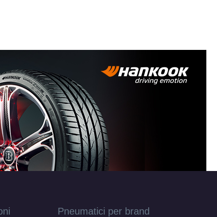
oni
Pneumatici per brand