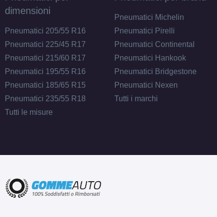
dimensioni
Pneumatici Michelin
Pneumatici 205/55 R16
Pneumatici Pirelli
Pneumatici 225/45 R17
Pneumatici Continental
Pneumatici 215/60 R17
Pneumatici Hankook
Pneumatici 195/55 R16
Pneumatici Bridgestone
Pneumatici 185/65 R15
Pneumatici Nexen
Pneumatici 235/55 R18
Tutti i marchi
Tutti le misure