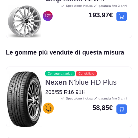
Spedizione inclusa
garanzia fino 3 anni
193,97€
17"
Le gomme più vendute di questa misura
Consegna rapida
Consigliato
Nexen
N'blue HD Plus
205/55 R16 91H
Spedizione inclusa
garanzia fino 3 anni
58,85€