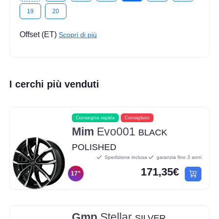
19
20
Offset (ET)
Scopri di più
I cerchi più venduti
Consegna rapida
Consigliato
Mim
Evo001
BLACK
POLISHED
Spedizione inclusa
garanzia fino 3 anni
171,35€
17"
Gmp
Stellar
SILVER