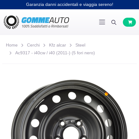
Garanzia danni accidentali e viaggia sereno!
Home
Cerchi
Kfz alcar
Steel
Ac9317 - i40cw / i40 (2011-) (5 fori nero)