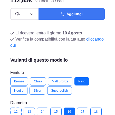
112,65€
Iva inclusa / cad.
Aggiungi
Li riceverai entro il giorno
10 Agosto
Verifica la compatibilità con la tua auto
cliccando
qui
Varianti di questo modello
Finitura
Bronze
Ghisa
Matt Bronze
Nero
Neutro
Silver
Superpolish
Diametro
12
13
14
15
16
17
18