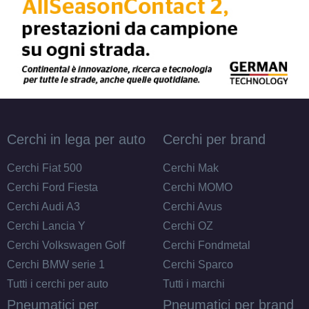
Cerchi in lega per auto
Cerchi per brand
Cerchi Fiat 500
Cerchi Mak
Cerchi Ford Fiesta
Cerchi MOMO
Cerchi Audi A3
Cerchi Avus
Cerchi Lancia Y
Cerchi OZ
Cerchi Volkswagen Golf
Cerchi Fondmetal
Cerchi BMW serie 1
Cerchi Sparco
Tutti i cerchi per auto
Tutti i marchi
Pneumatici per
Pneumatici per brand