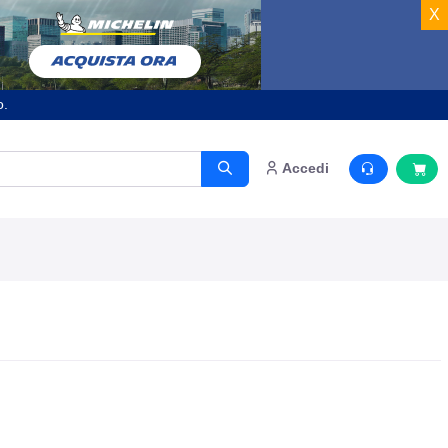
X
o.
Accedi