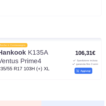
Anche in Contrassegno
Hankook
K135A
106,31€
Ventus Prime4
Spedizione inclusa
garanzia fino 3 anni
235/55 R17 103H (+) XL
Aggiungi