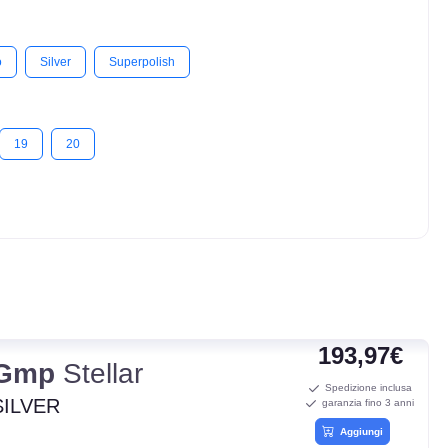
o
Silver
Superpolish
19
20
193,97€
Gmp
Stellar
Spedizione inclusa
SILVER
garanzia fino 3 anni
Aggiungi