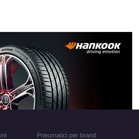
oni
Pneumatici per brand