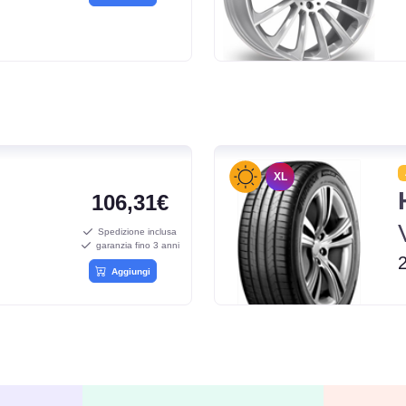
XL
106,31€
Spedizione inclusa
garanzia fino 3 anni
Aggiungi