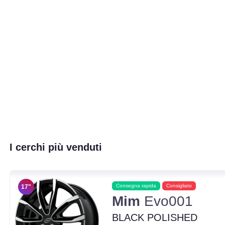
I cerchi più venduti
Consegna rapida
Consigliato
17"
Mim
Evo001
BLACK POLISHED