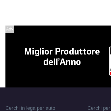
Adv
Cerchi in lega per auto
Cerchi per