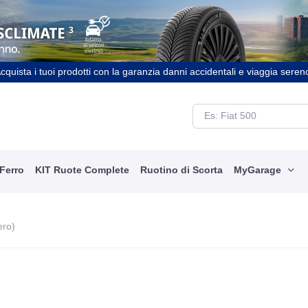
cquista i tuoi prodotti con la garanzia danni accidentali e viaggia seren
 Ferro
KIT Ruote Complete
Ruotino di Scorta
MyGarage
ero)