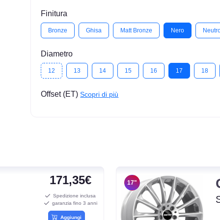
Finitura
Bronze
Ghisa
Matt Bronze
Nero
Neutr
Diametro
12
13
14
15
16
17
18
Offset (ET)
Scopri di più
171,35€
17"
Spedizione inclusa
garanzia fino 3 anni
Aggiungi