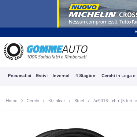
A
Pneumatici
Estivi
Invernali
4 Stagioni
Cerchi in Lega e
Home
Cerchi
Kfz alcar
Steel
Ac9016 - ch-r (5 fori n