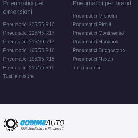
Pneumatici per
Pneumatici per brand
dimensioni
Pneumatici Michelin
Pneumatici 205/55 R16
Pneumatici Pirelli
Pneumatici 225/45 R17
Pneumatici Continental
Pneumatici 215/60 R17
Pneumatici Hankook
Pneumatici 195/55 R16
Pneumatici Bridgestone
Pneumatici 185/65 R15
Pneumatici Nexen
Pneumatici 235/55 R18
Tutti i marchi
Tutti le misure