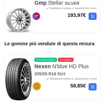
Gmp
Stellar
SILVER
Spedizione inclusa
garanzia fino 3 anni
193,97€
17"
Le gomme più vendute di questa misura
Consegna rapida
Consigliato
Nexen
N'blue HD Plus
205/55 R16 91H
Spedizione inclusa
garanzia fino 3 anni
58,85€