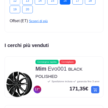
12
13
14
15
16
17
18
19
20
Offset (ET)
Scopri di più
I cerchi più venduti
Consegna rapida
Consigliato
Mim
Evo001
BLACK
POLISHED
Spedizione inclusa
garanzia fino 3 anni
171,35€
17"