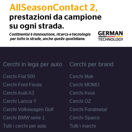
Cerchi in lega per auto
Cerchi per brand
Cerchi Fiat 500
Cerchi Mak
Cerchi Ford Fiesta
Cerchi MOMO
Cerchi Audi A3
Cerchi Avus
Cerchi Lancia Y
Cerchi OZ
Cerchi Volkswagen Golf
Cerchi Fondmetal
Cerchi BMW serie 1
Cerchi Sparco
Tutti i cerchi per auto
Tutti i marchi