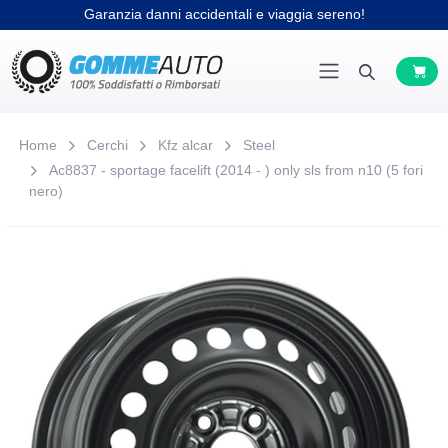
Garanzia danni accidentali e viaggia sereno!
Home
Cerchi
Kfz alcar
Steel
Ac8837 - sportage facelift (2014 - ) only sls from n10 (5 fori
nero)