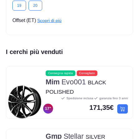
19
20
Offset (ET)
Scopri di più
I cerchi più venduti
Consegna rapida
Consigliato
Mim
Evo001
BLACK
POLISHED
Spedizione inclusa
garanzia fino 3 anni
171,35€
17"
Gmp
Stellar
SILVER