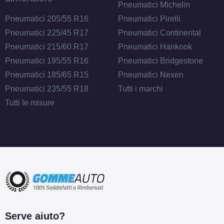
Pneumatici Michelin
Pneumatici 205/55 R16
Pneumatici Pirelli
Pneumatici 225/45 R17
Pneumatici Continental
Pneumatici 215/60 R17
Pneumatici Hankook
Pneumatici 195/55 R16
Pneumatici Bridgestone
Pneumatici 185/65 R15
Pneumatici Nexen
Pneumatici 235/55 R18
Tutti i marchi
Tutti le misure
Serve aiuto?