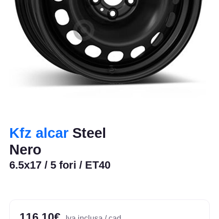
Kfz alcar
Steel
Nero
6.5x17 / 5 fori / ET40
116,10€
Iva inclusa / cad.