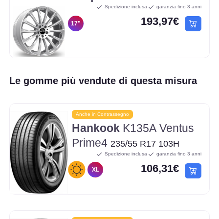
Spedizione inclusa
garanzia fino 3 anni
193,97€
17"
Le gomme più vendute di questa misura
Anche in Contrassegno
Hankook
K135A Ventus
Prime4
235/55 R17 103H
Spedizione inclusa
garanzia fino 3 anni
106,31€
XL