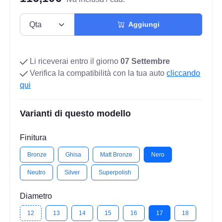
Aggiungi
Li riceverai entro il giorno
07 Settembre
Verifica la compatibilità con la tua auto
cliccando
qui
Varianti di questo modello
Finitura
Bronze
Ghisa
Matt Bronze
Nero
Neutro
Silver
Superpolish
Diametro
12
13
14
15
16
17
18