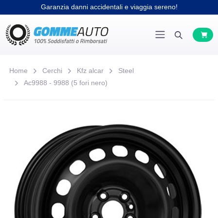
Garanzia danni accidentali e viaggia sereno!
Home
Cerchi
Kfz alcar
Steel
Ac9988 - 9988 (5 fori nero)