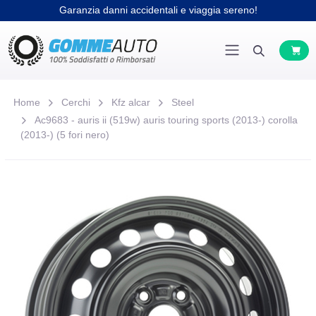
Garanzia danni accidentali e viaggia sereno!
Home
Cerchi
Kfz alcar
Steel
Ac9683 - auris ii (519w) auris touring sports (2013-) corolla
(2013-) (5 fori nero)