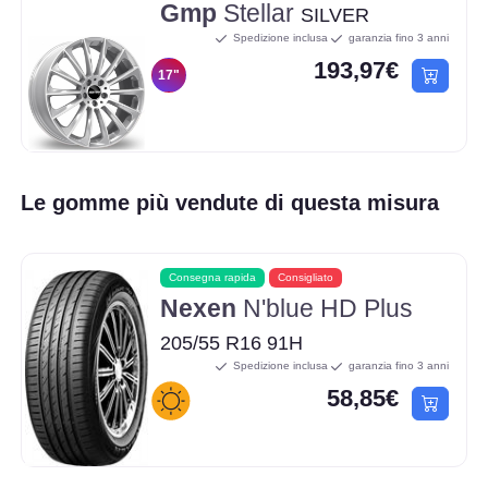
Gmp
Stellar
SILVER
Spedizione inclusa
garanzia fino 3 anni
193,97€
17"
Le gomme più vendute di questa misura
Consegna rapida
Consigliato
Nexen
N'blue HD Plus
205/55 R16 91H
Spedizione inclusa
garanzia fino 3 anni
58,85€