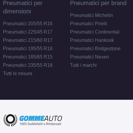
Pneumatici per
Pneumatici per brand
dimensioni
Pneumatici Michelin
Pneumatici 205/55 R16
Pneumatici Pirelli
Pneumatici 225/45 R17
Pneumatici Continental
Pneumatici 215/60 R17
Pneumatici Hankook
Pneumatici 195/55 R16
Pneumatici Bridgestone
Pneumatici 185/65 R15
Pneumatici Nexen
Pneumatici 235/55 R18
Tutti i marchi
Tutti le misure