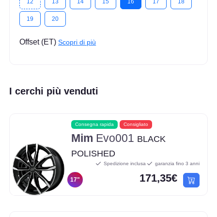
12
13
14
15
16
17
18
19
20
Offset (ET)
Scopri di più
I cerchi più venduti
Consegna rapida
Consigliato
Mim
Evo001
BLACK
POLISHED
Spedizione inclusa
garanzia fino 3 anni
171,35€
17"