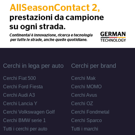
Cerchi in lega per auto
Cerchi per brand
Cerchi Fiat 500
Cerchi Mak
Cerchi Ford Fiesta
Cerchi MOMO
Cerchi Audi A3
Cerchi Avus
Cerchi Lancia Y
Cerchi OZ
Cerchi Volkswagen Golf
Cerchi Fondmetal
Cerchi BMW serie 1
Cerchi Sparco
Tutti i cerchi per auto
Tutti i marchi