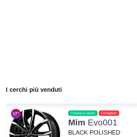
I cerchi più venduti
Consegna rapida
Consigliato
17"
Mim
Evo001
BLACK POLISHED