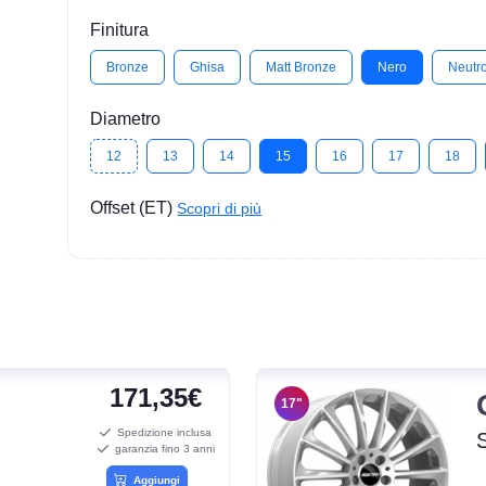
Finitura
Bronze
Ghisa
Matt Bronze
Nero
Neutr
Diametro
12
13
14
15
16
17
18
Offset (ET)
Scopri di più
171,35€
17"
Spedizione inclusa
garanzia fino 3 anni
Aggiungi