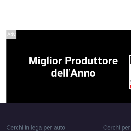
Adv
Cerchi in lega per auto
Cerchi per