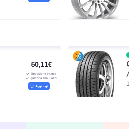
50,11€
Spedizione inclusa
garanzia fino 3 anni
Aggiungi