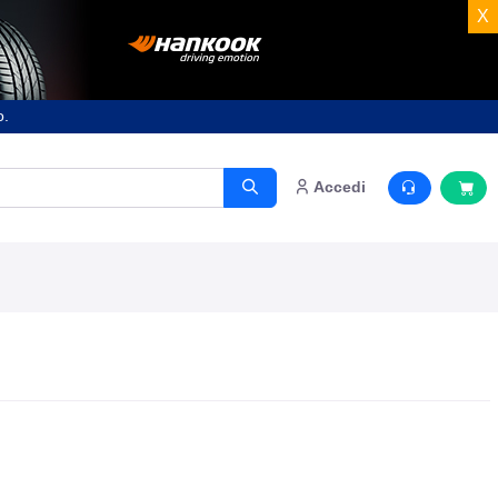
X
o.
Accedi