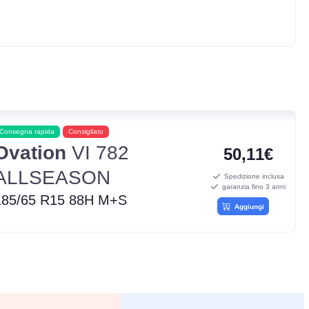
Consegna rapida
Consigliato
Ovation
VI 782
50,11€
ALLSEASON
Spedizione inclusa
garanzia fino 3 anni
185/65 R15 88H M+S
Aggiungi