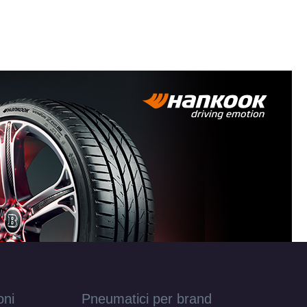
oni
Pneumatici per brand