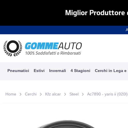
A
Pneumatici
Estivi
Invernali
4 Stagioni
Cerchi in Lega e
Home
Cerchi
Kfz alcar
Steel
Ac7890 - yaris ii (020l