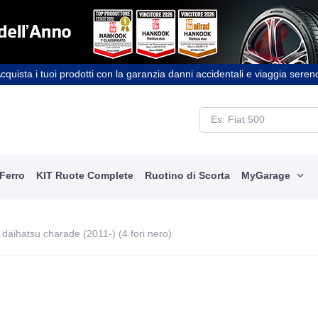
cquista i tuoi prodotti con la garanzia danni accidentali e viaggia seren
 Ferro
KIT Ruote Complete
Ruotino di Scorta
MyGarage
) daihatsu charade (2011-) (4 fori nero)