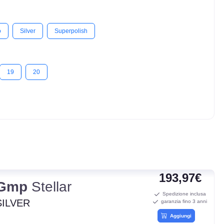
o
Silver
Superpolish
19
20
193,97€
Gmp
Stellar
Spedizione inclusa
SILVER
garanzia fino 3 anni
Aggiungi