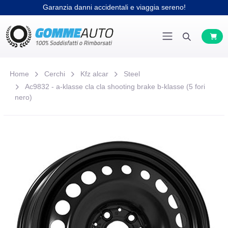
Garanzia danni accidentali e viaggia sereno!
Home
Cerchi
Kfz alcar
Steel
Ac9832 - a-klasse cla cla shooting brake b-klasse (5 fori
nero)