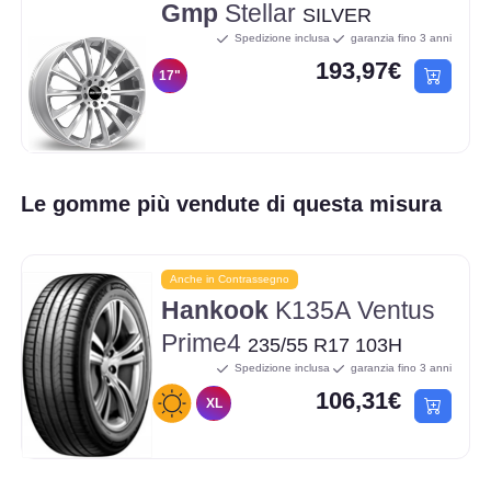
Gmp
Stellar
SILVER
Spedizione inclusa
garanzia fino 3 anni
193,97€
17"
Le gomme più vendute di questa misura
Anche in Contrassegno
Hankook
K135A Ventus
Prime4
235/55 R17 103H
Spedizione inclusa
garanzia fino 3 anni
106,31€
XL