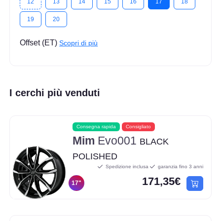
12
13
14
15
16
17
18
19
20
Offset (ET)
Scopri di più
I cerchi più venduti
Consegna rapida
Consigliato
Mim
Evo001
BLACK
POLISHED
Spedizione inclusa
garanzia fino 3 anni
171,35€
17"