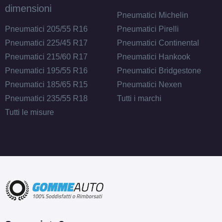
dimensioni
Pneumatici Michelin
Pneumatici 205/55 R16
Pneumatici Pirelli
Pneumatici 225/45 R17
Pneumatici Continental
Pneumatici 215/60 R17
Pneumatici Hankook
Pneumatici 195/55 R16
Pneumatici Bridgestone
Pneumatici 185/65 R15
Pneumatici Nexen
Pneumatici 235/55 R18
Tutti i marchi
Tutti le misure