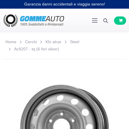
Garanzia danni accidentali e viaggia sereno!
Home
Cerchi
Kfz alcar
Steel
Ac9207 - tq (6 fori silver)