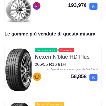
193,97€
17"
Le gomme più vendute di questa misura
Consegna rapida
Consigliato
Nexen
N'blue HD Plus
205/55 R16 91H
Spedizione inclusa
garanzia fino 3 anni
58,85€
Anche in Contrassegno