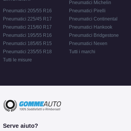
Pneumatici Michelin
Pneumatici 205/55 R16
Pneumatici Pirelli
Pneumatici 225/45 R17
Pneumatici Continental
Pneumatici 215/60 R17
Pneumatici Hankook
Pneumatici 195/55 R16
Pneumatici Bridgestone
Pneumatici 185/65 R15
Pneumatici Nexen
Pneumatici 235/55 R18
Tutti i marchi
Tutti le misure
Serve aiuto?