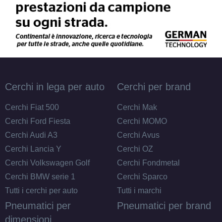
Cerchi in lega per auto
Cerchi per brand
Cerchi Fiat 500
Cerchi Mak
Cerchi Ford Fiesta
Cerchi MOMO
Cerchi Audi A3
Cerchi Avus
Cerchi Lancia Y
Cerchi OZ
Cerchi Volkswagen Golf
Cerchi Fondmetal
Cerchi BMW serie 1
Cerchi Sparco
Tutti i cerchi per auto
Tutti i marchi
Pneumatici per
Pneumatici per brand
dimensioni