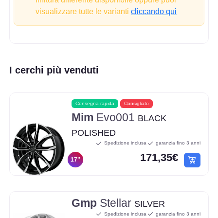
visualizzare tutte le varianti
cliccando qui
I cerchi più venduti
Consegna rapida
Consigliato
Mim
Evo001
BLACK
POLISHED
Spedizione inclusa
garanzia fino 3 anni
171,35€
17"
Gmp
Stellar
SILVER
Spedizione inclusa
garanzia fino 3 anni