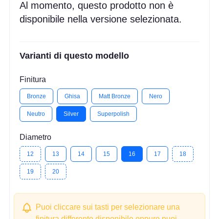
Al momento, questo prodotto non è
disponibile nella versione selezionata.
Varianti di questo modello
Finitura
Bronze
Ghisa
Matt Bronze
Nero
Neutro
Silver
Superpolish
Diametro
12
13
14
15
16
17
18
19
20
Puoi cliccare sui tasti per selezionare una
finitura differente disponibile oppure puoi