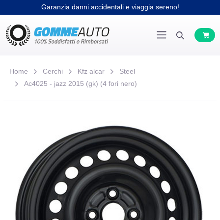
Garanzia danni accidentali e viaggia sereno!
Home
Cerchi
Kfz alcar
Steel
Ac4025 - jazz 2015 (gk) (4 fori nero)