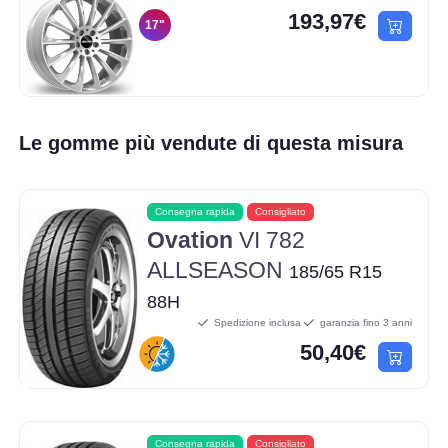
193,97€
17"
Le gomme più vendute di questa misura
Consegna rapida
Consigliato
Ovation
VI 782
ALLSEASON
185/65 R15
88H
Spedizione inclusa
garanzia fino 3 anni
50,40€
Consegna rapida
Consigliato