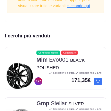
visualizzare tutte le varianti
cliccando qui
I cerchi più venduti
Consegna rapida
Consigliato
Mim
Evo001
BLACK
POLISHED
Spedizione inclusa
garanzia fino 3 anni
171,35€
17"
Gmp
Stellar
SILVER
Spedizione inclusa
garanzia fino 3 anni