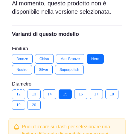
Al momento, questo prodotto non è
disponibile nella versione selezionata.
Varianti di questo modello
Finitura
Bronze
Ghisa
Matt Bronze
Nero
Neutro
Silver
Superpolish
Diametro
12
13
14
15
16
17
18
19
20
Puoi cliccare sui tasti per selezionare una
finitura differente disponibile oppure puoi