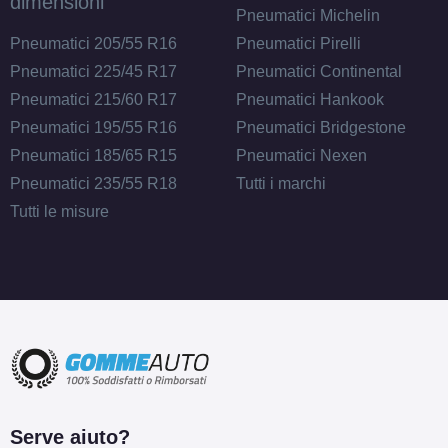
dimensioni
Pneumatici Michelin
Pneumatici 205/55 R16
Pneumatici Pirelli
Pneumatici 225/45 R17
Pneumatici Continental
Pneumatici 215/60 R17
Pneumatici Hankook
Pneumatici 195/55 R16
Pneumatici Bridgestone
Pneumatici 185/65 R15
Pneumatici Nexen
Pneumatici 235/55 R18
Tutti i marchi
Tutti le misure
Serve aiuto?