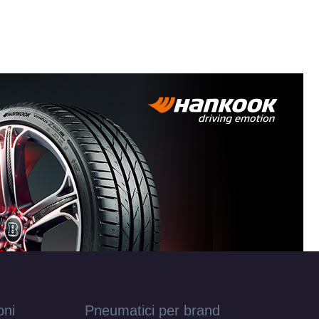
oni
Pneumatici per brand