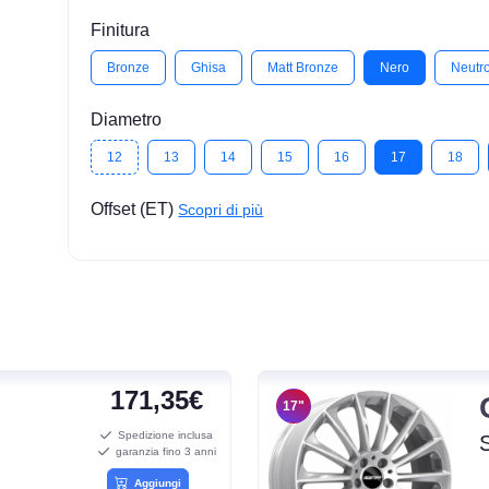
Finitura
Bronze
Ghisa
Matt Bronze
Nero
Neutr
Diametro
12
13
14
15
16
17
18
Offset (ET)
Scopri di più
171,35€
17"
Spedizione inclusa
garanzia fino 3 anni
Aggiungi