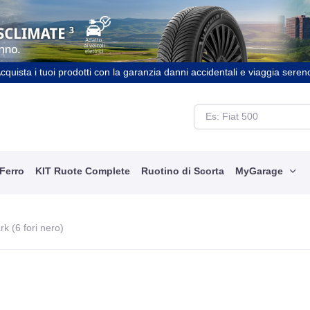
cquista i tuoi prodotti con la garanzia danni accidentali e viaggia seren
 Ferro
KIT Ruote Complete
Ruotino di Scorta
MyGarage
k (6 fori nero)