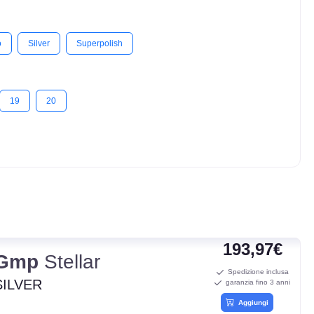
o
Silver
Superpolish
19
20
193,97€
Gmp
Stellar
Spedizione inclusa
SILVER
garanzia fino 3 anni
Aggiungi