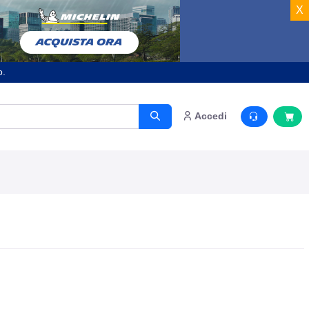
X
o.
Accedi