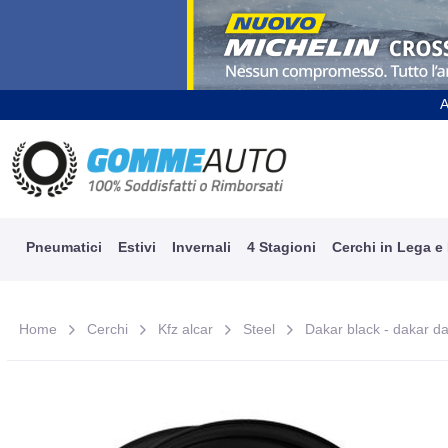
A
Pneumatici
Estivi
Invernali
4 Stagioni
Cerchi in Lega e
Home
Cerchi
Kfz alcar
Steel
Dakar black - dakar dar