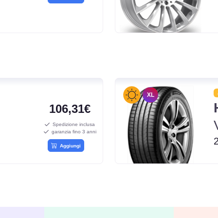
XL
106,31€
Spedizione inclusa
garanzia fino 3 anni
Aggiungi