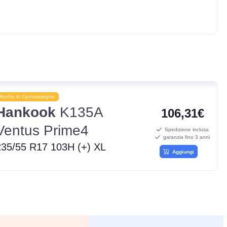
Anche in Contrassegno
Hankook
K135A
106,31€
Ventus Prime4
Spedizione inclusa
garanzia fino 3 anni
235/55 R17 103H (+) XL
Aggiungi