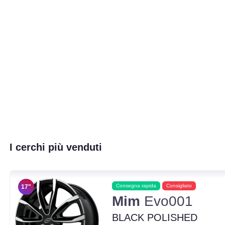
I cerchi più venduti
Consegna rapida
Consigliato
17"
Mim
Evo001
BLACK POLISHED