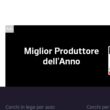
Adv
Cerchi in lega per auto
Cerchi per