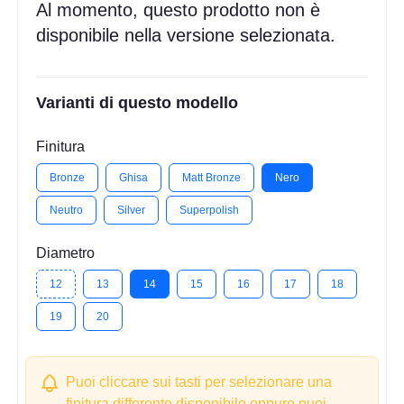
Al momento, questo prodotto non è
disponibile nella versione selezionata.
Varianti di questo modello
Finitura
Bronze
Ghisa
Matt Bronze
Nero
Neutro
Silver
Superpolish
Diametro
12
13
14
15
16
17
18
19
20
Puoi cliccare sui tasti per selezionare una
finitura differente disponibile oppure puoi