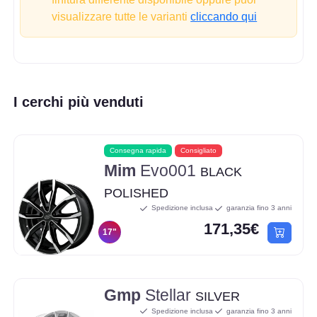
visualizzare tutte le varianti
cliccando qui
I cerchi più venduti
Consegna rapida
Consigliato
Mim
Evo001
BLACK
POLISHED
Spedizione inclusa
garanzia fino 3 anni
171,35€
17"
Gmp
Stellar
SILVER
Spedizione inclusa
garanzia fino 3 anni