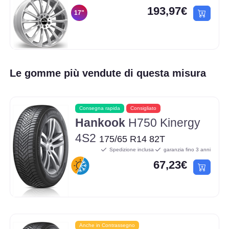
193,97€
17"
Le gomme più vendute di questa misura
Consegna rapida
Consigliato
Hankook
H750 Kinergy
4S2
175/65 R14 82T
Spedizione inclusa
garanzia fino 3 anni
67,23€
Anche in Contrassegno