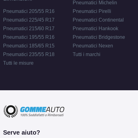
Pneumatici Michelin
Pneumatici 205/55 R16
Pneumatici Pirelli
Pneumatici 225/45 R17
Pneumatici Continental
Pneumatici 215/60 R17
Pneumatici Hankook
Pneumatici 195/55 R16
Pneumatici Bridgestone
Pneumatici 185/65 R15
Pneumatici Nexen
Pneumatici 235/55 R18
Tutti i marchi
Tutti le misure
Serve aiuto?