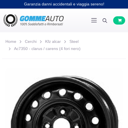
Garanzia danni accidentali e viaggia sereno!
Home
Cerchi
Kfz alcar
Steel
Ac7350 - clarus / carens (4 fori nero)