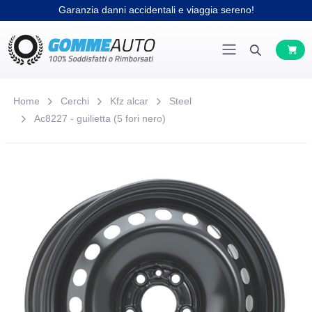
Garanzia danni accidentali e viaggia sereno!
Home
Cerchi
Kfz alcar
Steel
Ac8227 - guilietta (5 fori nero)