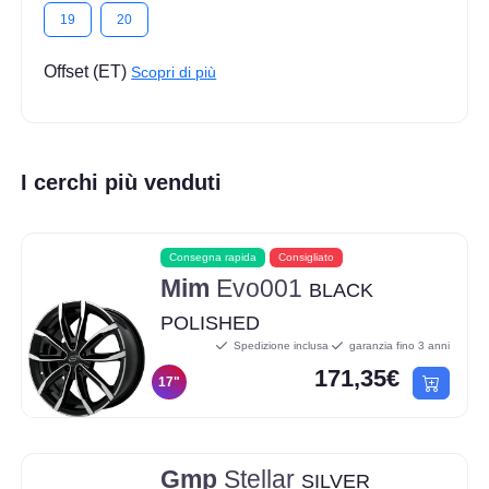
19
20
Offset (ET)
Scopri di più
I cerchi più venduti
Consegna rapida
Consigliato
Mim
Evo001
BLACK
POLISHED
Spedizione inclusa
garanzia fino 3 anni
171,35€
17"
Gmp
Stellar
SILVER