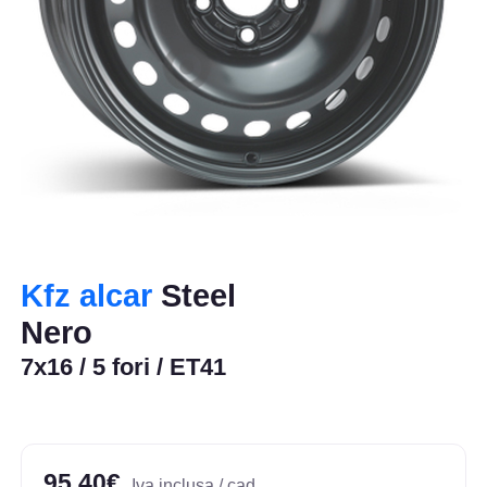
Kfz alcar
Steel
Nero
7x16 / 5 fori / ET41
95,40€
Iva inclusa / cad.