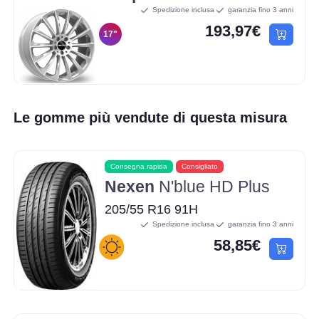
Spedizione inclusa
garanzia fino 3 anni
193,97€
17"
Le gomme più vendute di questa misura
Consegna rapida
Consigliato
Nexen
N'blue HD Plus
205/55 R16 91H
Spedizione inclusa
garanzia fino 3 anni
58,85€