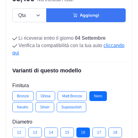
Aggiungi
Li riceverai entro il giorno
04 Settembre
Verifica la compatibilità con la tua auto
cliccando
qui
Varianti di questo modello
Finitura
Bronze
Ghisa
Matt Bronze
Nero
Neutro
Silver
Superpolish
Diametro
12
13
14
15
16
17
18