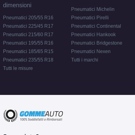
dimensioni
Pneumatici Michelin
Pneumatici 205/55 R16
Pneumatici Pirelli
Pneumatici 225/45 R17
Pneumatici Continental
Pneumatici 215/60 R17
Pneumatici Hankook
Pneumatici 195/55 R16
Pneumatici Bridgestone
Pneumatici 185/65 R15
Pneumatici Nexen
Pneumatici 235/55 R18
Tutti i marchi
Tutti le misure