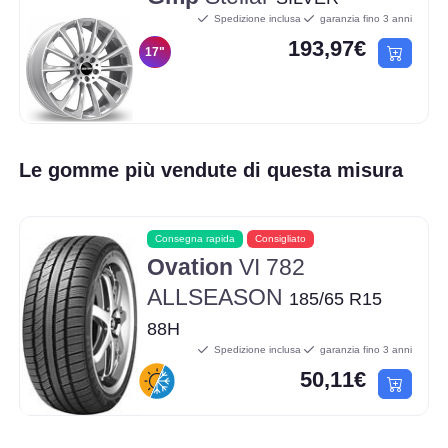
Spedizione inclusa
garanzia fino 3 anni
193,97€
17"
Le gomme più vendute di questa misura
Consegna rapida
Consigliato
Ovation
VI 782
ALLSEASON
185/65 R15
88H
Spedizione inclusa
garanzia fino 3 anni
50,11€