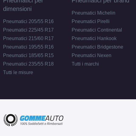
Pneumatici per
Pneumatici per brand
dimensioni
Pneumatici Michelin
Pneumatici 205/55 R16
Pneumatici Pirelli
Pneumatici 225/45 R17
Pneumatici Continental
Pneumatici 215/60 R17
Pneumatici Hankook
Pneumatici 195/55 R16
Pneumatici Bridgestone
Pneumatici 185/65 R15
Pneumatici Nexen
Pneumatici 235/55 R18
Tutti i marchi
Tutti le misure