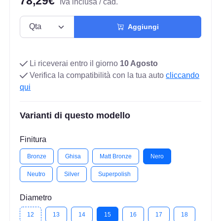
78,29€
Iva inclusa / cad.
Aggiungi
Li riceverai entro il giorno
10 Agosto
Verifica la compatibilità con la tua auto
cliccando
qui
Varianti di questo modello
Finitura
Bronze
Ghisa
Matt Bronze
Nero
Neutro
Silver
Superpolish
Diametro
12
13
14
15
16
17
18