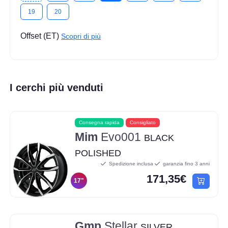
19
20
Offset (ET)
Scopri di più
I cerchi più venduti
Consegna rapida
Consigliato
Mim
Evo001
BLACK
POLISHED
Spedizione inclusa
garanzia fino 3 anni
171,35€
17"
Gmp
Stellar
SILVER