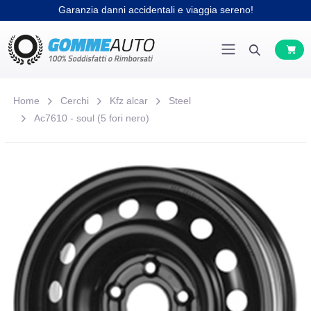
Garanzia danni accidentali e viaggia sereno!
Home
Cerchi
Kfz alcar
Steel
Ac7610 - soul (5 fori nero)