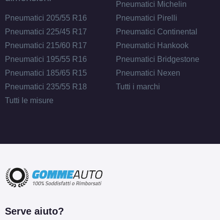
Pneumatici Michelin
Pneumatici 205/55 R16
Pneumatici Pirelli
Pneumatici 225/45 R17
Pneumatici Continental
Pneumatici 215/60 R17
Pneumatici Hankook
Pneumatici 195/55 R16
Pneumatici Bridgestone
Pneumatici 185/65 R15
Pneumatici Nexen
Pneumatici 235/55 R18
Tutti i marchi
Tutti le misure
Serve aiuto?