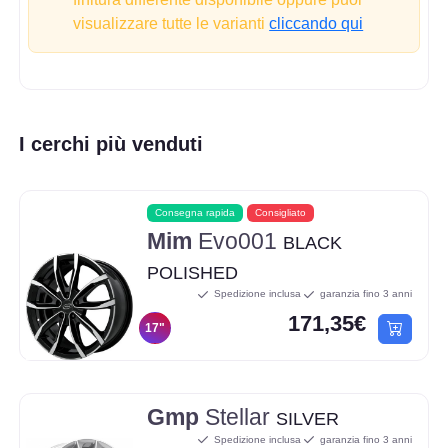
visualizzare tutte le varianti
cliccando qui
I cerchi più venduti
Consegna rapida
Consigliato
Mim
Evo001
BLACK
POLISHED
Spedizione inclusa
garanzia fino 3 anni
171,35€
17"
Gmp
Stellar
SILVER
Spedizione inclusa
garanzia fino 3 anni