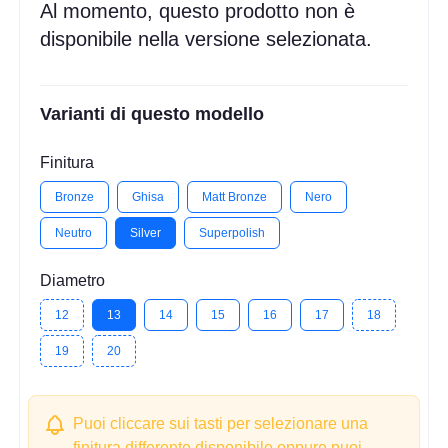
Al momento, questo prodotto non è
disponibile nella versione selezionata.
Varianti di questo modello
Finitura
Bronze
Ghisa
Matt Bronze
Nero
Neutro
Silver
Superpolish
Diametro
12
13
14
15
16
17
18
19
20
Puoi cliccare sui tasti per selezionare una
finitura differente disponibile oppure puoi