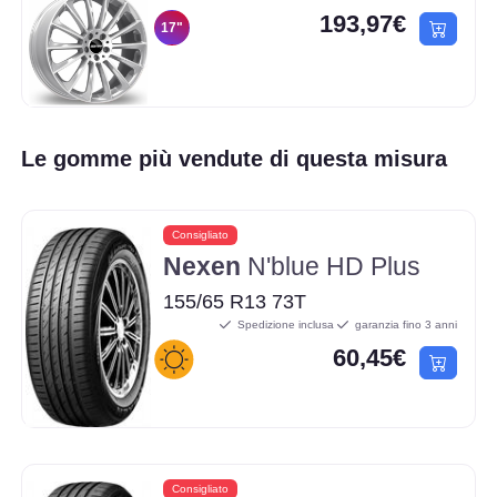
193,97€
17"
Le gomme più vendute di questa misura
Consigliato
Nexen
N'blue HD Plus
155/65 R13 73T
Spedizione inclusa
garanzia fino 3 anni
60,45€
Consigliato