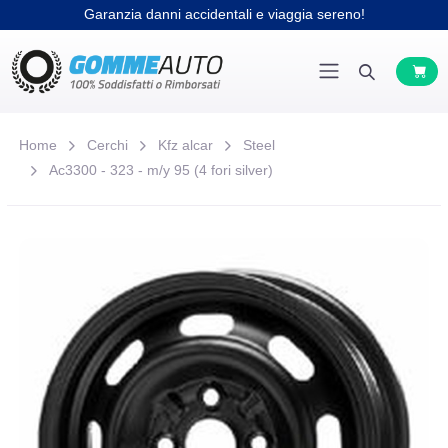
Garanzia danni accidentali e viaggia sereno!
Home
Cerchi
Kfz alcar
Steel
Ac3300 - 323 - m/y 95 (4 fori silver)