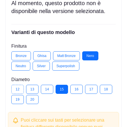
Al momento, questo prodotto non è
disponibile nella versione selezionata.
Varianti di questo modello
Finitura
Bronze
Ghisa
Matt Bronze
Nero
Neutro
Silver
Superpolish
Diametro
12
13
14
15
16
17
18
19
20
Puoi cliccare sui tasti per selezionare una
finitura differente disponibile oppure puoi