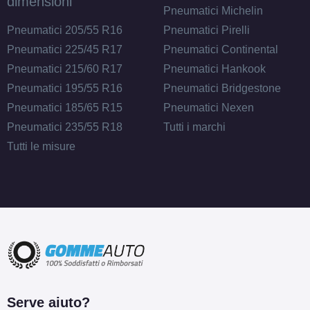
dimensioni
Pneumatici Michelin
Pneumatici 205/55 R16
Pneumatici Pirelli
Pneumatici 225/45 R17
Pneumatici Continental
Pneumatici 215/60 R17
Pneumatici Hankook
Pneumatici 195/55 R16
Pneumatici Bridgestone
Pneumatici 185/65 R15
Pneumatici Nexen
Pneumatici 235/55 R18
Tutti i marchi
Tutti le misure
Serve aiuto?