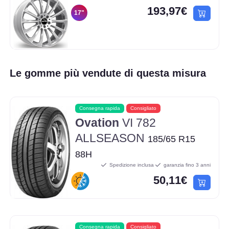
193,97€
17"
Le gomme più vendute di questa misura
Consegna rapida
Consigliato
Ovation
VI 782
ALLSEASON
185/65 R15
88H
Spedizione inclusa
garanzia fino 3 anni
50,11€
Consegna rapida
Consigliato