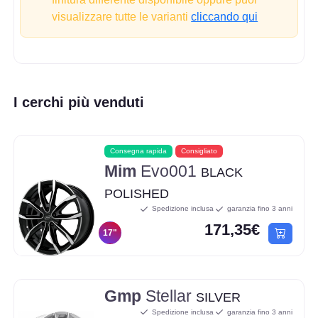
visualizzare tutte le varianti
cliccando qui
I cerchi più venduti
Consegna rapida
Consigliato
Mim
Evo001
BLACK
POLISHED
Spedizione inclusa
garanzia fino 3 anni
171,35€
17"
Gmp
Stellar
SILVER
Spedizione inclusa
garanzia fino 3 anni