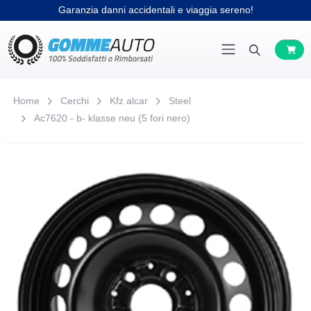
Garanzia danni accidentali e viaggia sereno!
Home
Cerchi
Kfz alcar
Steel
Ac7620 - b- klasse neu (5 fori nero)