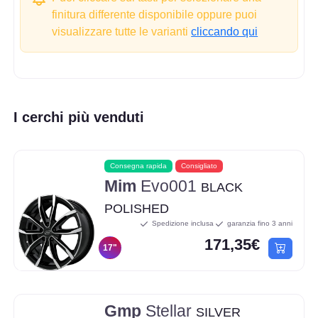
finitura differente disponibile oppure puoi
visualizzare tutte le varianti
cliccando qui
I cerchi più venduti
Consegna rapida
Consigliato
Mim
Evo001
BLACK
POLISHED
Spedizione inclusa
garanzia fino 3 anni
171,35€
17"
Gmp
Stellar
SILVER