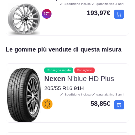
Spedizione inclusa
garanzia fino 3 anni
193,97€
17"
Le gomme più vendute di questa misura
Consegna rapida
Consigliato
Nexen
N'blue HD Plus
205/55 R16 91H
Spedizione inclusa
garanzia fino 3 anni
58,85€