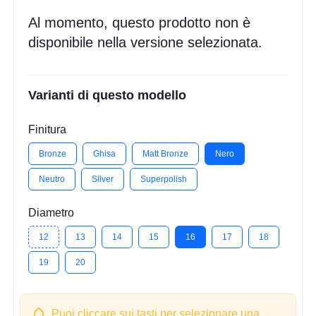
Al momento, questo prodotto non è
disponibile nella versione selezionata.
Varianti di questo modello
Finitura
Bronze
Ghisa
Matt Bronze
Nero
Neutro
Silver
Superpolish
Diametro
12
13
14
15
16
17
18
19
20
Puoi cliccare sui tasti per selezionare una