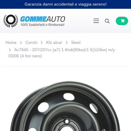
Garanzia danni accidentali e viaggia sereno!
Home
Cerchi
Kfz alcar
Steel
Ac7845 - 207/207cc (a7) 1 6hdi(80kw)/1 6(110kw) m/y
03/06 (4 fori nero)