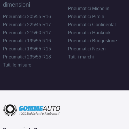
dimensioni
Pneumatici Michelin
Pneumatici 205/55 R16
Pneumatici Pirelli
Pneumatici 225/45 R17
Pneumatici Continental
Pneumatici 215/60 R17
Pneumatici Hankook
Pneumatici 195/55 R16
Pneumatici Bridgestone
Pneumatici 185/65 R15
Pneumatici Nexen
Pneumatici 235/55 R18
Tutti i marchi
Tutti le misure