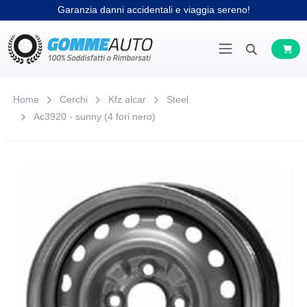
Garanzia danni accidentali e viaggia sereno!
Home
Cerchi
Kfz alcar
Steel
Ac3920 - sunny (4 fori nero)