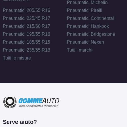
Pneumatici Michelin
Pneumatici 205/55 R16
Pneumatici Pirelli
Pneumatici 225/45 R17
Pneumatici Continental
Pneumatici 215/60 R17
Pneumatici Hankook
Pneumatici 195/55 R16
Pneumatici Bridgestone
Pneumatici 185/65 R15
Pneumatici Nexen
Pneumatici 235/55 R18
Tutti i marchi
Tutti le misure
Serve aiuto?