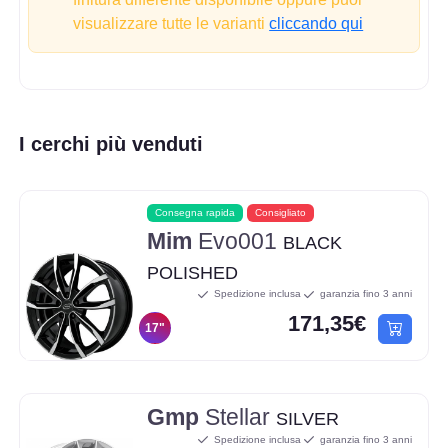
visualizzare tutte le varianti
cliccando qui
I cerchi più venduti
Consegna rapida
Consigliato
Mim
Evo001
BLACK
POLISHED
Spedizione inclusa
garanzia fino 3 anni
171,35€
17"
Gmp
Stellar
SILVER
Spedizione inclusa
garanzia fino 3 anni