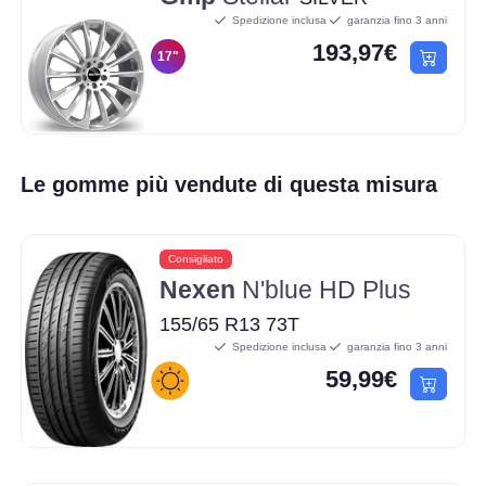
Spedizione inclusa
garanzia fino 3 anni
193,97€
17"
Le gomme più vendute di questa misura
Consigliato
Nexen
N'blue HD Plus
155/65 R13 73T
Spedizione inclusa
garanzia fino 3 anni
59,99€