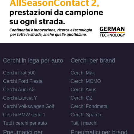
Cerchi in lega per auto
Cerchi per brand
Cerchi Fiat 500
Cerchi Mak
Cerchi Ford Fiesta
Cerchi MOMO
Cerchi Audi A3
Cerchi Avus
Cerchi Lancia Y
Cerchi OZ
Cerchi Volkswagen Golf
Cerchi Fondmetal
Cerchi BMW serie 1
Cerchi Sparco
Tutti i cerchi per auto
Tutti i marchi
Pneumatici per
Pneumatici per brand