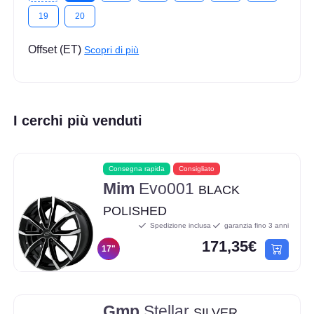
19
20
Offset (ET)
Scopri di più
I cerchi più venduti
Consegna rapida
Consigliato
Mim
Evo001
BLACK
POLISHED
Spedizione inclusa
garanzia fino 3 anni
171,35€
17"
Gmp
Stellar
SILVER