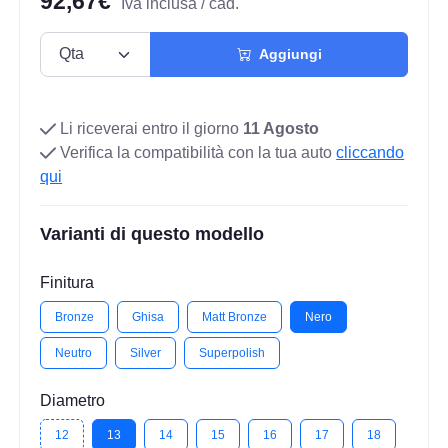
92,67€
Iva inclusa / cad.
Aggiungi
Li riceverai entro il giorno
11 Agosto
Verifica la compatibilità con la tua auto
cliccando
qui
Varianti di questo modello
Finitura
Bronze
Ghisa
Matt Bronze
Nero
Neutro
Silver
Superpolish
Diametro
12
13
14
15
16
17
18