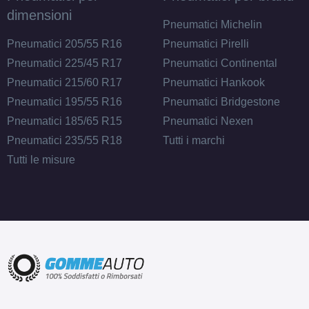
dimensioni
Pneumatici Michelin
Pneumatici 205/55 R16
Pneumatici Pirelli
Pneumatici 225/45 R17
Pneumatici Continental
Pneumatici 215/60 R17
Pneumatici Hankook
Pneumatici 195/55 R16
Pneumatici Bridgestone
Pneumatici 185/65 R15
Pneumatici Nexen
Pneumatici 235/55 R18
Tutti i marchi
Tutti le misure