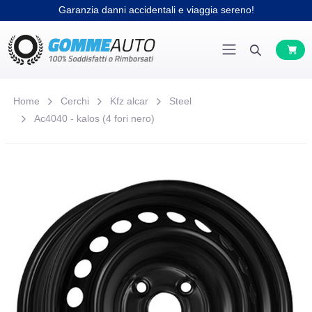
Garanzia danni accidentali e viaggia sereno!
Home
Cerchi
Kfz alcar
Steel
Ac4040 - kalos (4 fori nero)