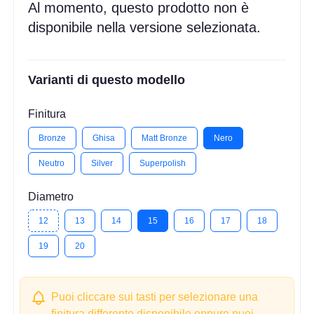
Al momento, questo prodotto non è
disponibile nella versione selezionata.
Varianti di questo modello
Finitura
Bronze
Ghisa
Matt Bronze
Nero
Neutro
Silver
Superpolish
Diametro
12
13
14
15
16
17
18
19
20
Puoi cliccare sui tasti per selezionare una
finitura differente disponibile oppure puoi