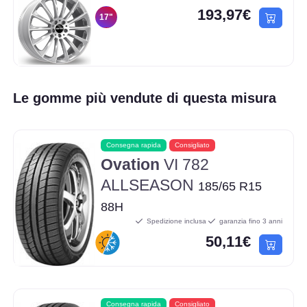
193,97€
17"
Le gomme più vendute di questa misura
Consegna rapida
Consigliato
Ovation
VI 782
ALLSEASON
185/65 R15
88H
Spedizione inclusa
garanzia fino 3 anni
50,11€
Consegna rapida
Consigliato