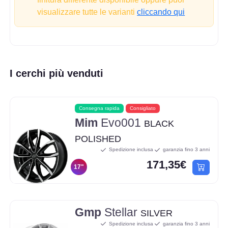
visualizzare tutte le varianti
cliccando qui
I cerchi più venduti
Consegna rapida
Consigliato
Mim
Evo001
BLACK
POLISHED
Spedizione inclusa
garanzia fino 3 anni
171,35€
17"
Gmp
Stellar
SILVER
Spedizione inclusa
garanzia fino 3 anni