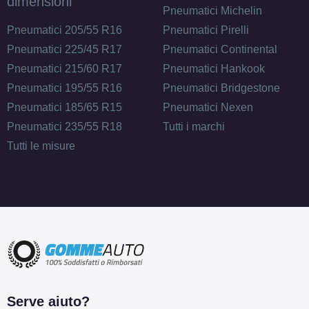
dimensioni
Pneumatici Michelin
Pneumatici 205/55 R16
Pneumatici Pirelli
Pneumatici 225/45 R17
Pneumatici Continental
Pneumatici 215/60 R17
Pneumatici Hankook
Pneumatici 195/55 R16
Pneumatici Bridgestone
Pneumatici 185/65 R15
Pneumatici Nexen
Pneumatici 235/55 R18
Tutti i marchi
Tutti le misure
Serve aiuto?