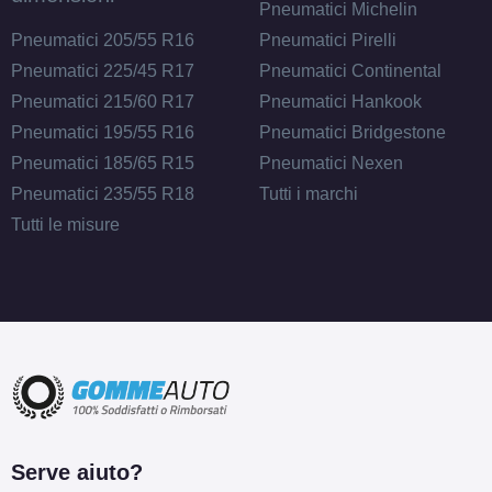
Pneumatici Michelin
Pneumatici 205/55 R16
Pneumatici Pirelli
Pneumatici 225/45 R17
Pneumatici Continental
Pneumatici 215/60 R17
Pneumatici Hankook
Pneumatici 195/55 R16
Pneumatici Bridgestone
Pneumatici 185/65 R15
Pneumatici Nexen
Pneumatici 235/55 R18
Tutti i marchi
Tutti le misure
Serve aiuto?