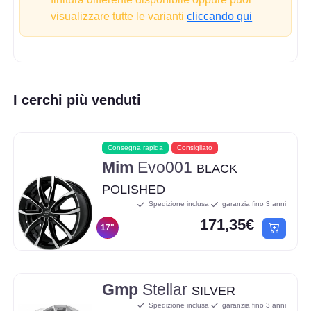
visualizzare tutte le varianti
cliccando qui
I cerchi più venduti
Consegna rapida
Consigliato
Mim
Evo001
BLACK
POLISHED
Spedizione inclusa
garanzia fino 3 anni
171,35€
17"
Gmp
Stellar
SILVER
Spedizione inclusa
garanzia fino 3 anni