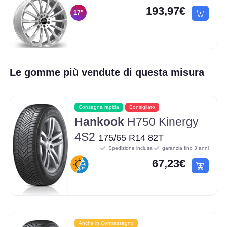
193,97€
17"
Le gomme più vendute di questa misura
Consegna rapida
Consigliato
Hankook
H750 Kinergy
4S2
175/65 R14 82T
Spedizione inclusa
garanzia fino 3 anni
67,23€
Anche in Contrassegno