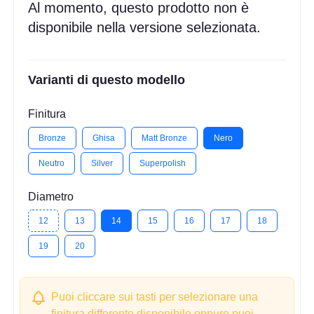
Al momento, questo prodotto non è
disponibile nella versione selezionata.
Varianti di questo modello
Finitura
Bronze
Ghisa
Matt Bronze
Nero
Neutro
Silver
Superpolish
Diametro
12
13
14
15
16
17
18
19
20
Puoi cliccare sui tasti per selezionare una
finitura differente disponibile oppure puoi