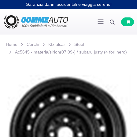
Garanzia danni accidentali e viaggia sereno!
Home
Cerchi
Kfz alcar
Steel
Ac5645 - materia/sirion(07.09-) / subaru justy (4 fori nero)