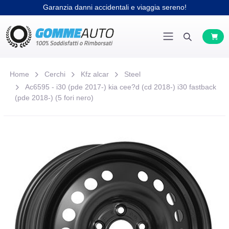
Garanzia danni accidentali e viaggia sereno!
Home
Cerchi
Kfz alcar
Steel
Ac6595 - i30 (pde 2017-) kia cee?d (cd 2018-) i30 fastback
(pde 2018-) (5 fori nero)