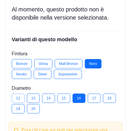
Al momento, questo prodotto non è
disponibile nella versione selezionata.
Varianti di questo modello
Finitura
Bronze
Ghisa
Matt Bronze
Nero
Neutro
Silver
Superpolish
Diametro
12
13
14
15
16
17
18
19
20
Puoi cliccare sui tasti per selezionare una