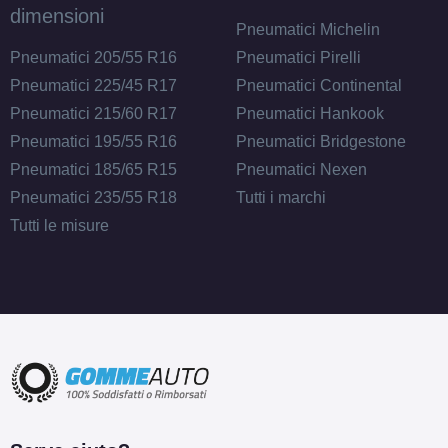
dimensioni
Pneumatici Michelin
Pneumatici 205/55 R16
Pneumatici Pirelli
Pneumatici 225/45 R17
Pneumatici Continental
Pneumatici 215/60 R17
Pneumatici Hankook
Pneumatici 195/55 R16
Pneumatici Bridgestone
Pneumatici 185/65 R15
Pneumatici Nexen
Pneumatici 235/55 R18
Tutti i marchi
Tutti le misure