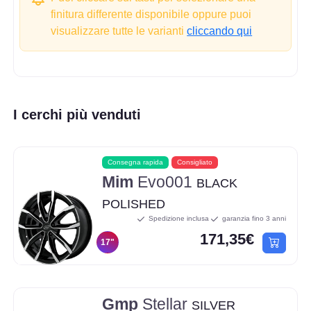
finitura differente disponibile oppure puoi
visualizzare tutte le varianti
cliccando qui
I cerchi più venduti
Consegna rapida
Consigliato
Mim
Evo001
BLACK
POLISHED
Spedizione inclusa
garanzia fino 3 anni
171,35€
17"
Gmp
Stellar
SILVER