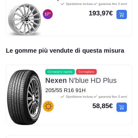
Spedizione inclusa
garanzia fino 3 anni
193,97€
17"
Le gomme più vendute di questa misura
Consegna rapida
Consigliato
Nexen
N'blue HD Plus
205/55 R16 91H
Spedizione inclusa
garanzia fino 3 anni
58,85€