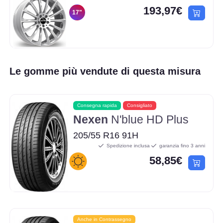
193,97€
17"
Le gomme più vendute di questa misura
Consegna rapida
Consigliato
Nexen
N'blue HD Plus
205/55 R16 91H
Spedizione inclusa
garanzia fino 3 anni
58,85€
Anche in Contrassegno