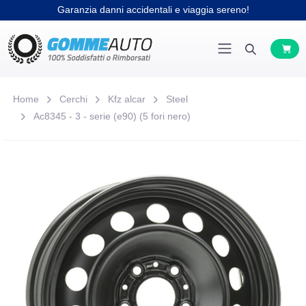
Garanzia danni accidentali e viaggia sereno!
Home
Cerchi
Kfz alcar
Steel
Ac8345 - 3 - serie (e90) (5 fori nero)