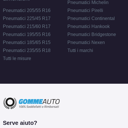
Pneumatici Michelin
Pneumatici 205/55 R16
Pneumatici Pirelli
Pneumatici 225/45 R17
Pneumatici Continental
Pneumatici 215/60 R17
Pneumatici Hankook
Pneumatici 195/55 R16
Pneumatici Bridgestone
Pneumatici 185/65 R15
Pneumatici Nexen
Pneumatici 235/55 R18
Tutti i marchi
Tutti le misure
Serve aiuto?