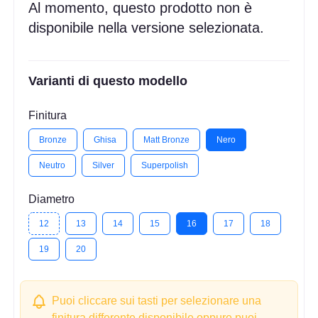
Al momento, questo prodotto non è
disponibile nella versione selezionata.
Varianti di questo modello
Finitura
Bronze
Ghisa
Matt Bronze
Nero
Neutro
Silver
Superpolish
Diametro
12
13
14
15
16
17
18
19
20
Puoi cliccare sui tasti per selezionare una
finitura differente disponibile oppure puoi