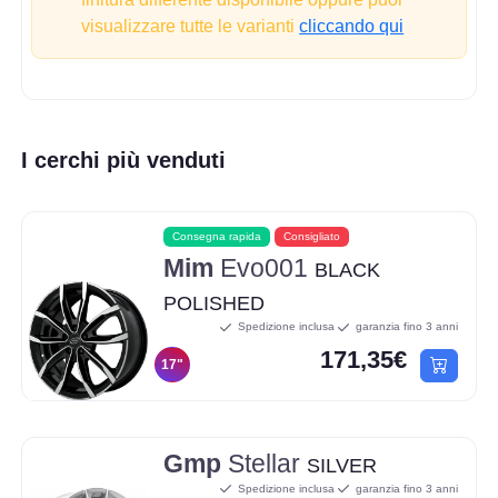
visualizzare tutte le varianti
cliccando qui
I cerchi più venduti
Consegna rapida
Consigliato
Mim
Evo001
BLACK
POLISHED
Spedizione inclusa
garanzia fino 3 anni
171,35€
17"
Gmp
Stellar
SILVER
Spedizione inclusa
garanzia fino 3 anni