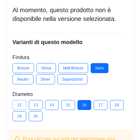
Al momento, questo prodotto non è
disponibile nella versione selezionata.
Varianti di questo modello
Finitura
Bronze
Ghisa
Matt Bronze
Nero
Neutro
Silver
Superpolish
Diametro
12
13
14
15
16
17
18
19
20
Puoi cliccare sui tasti per selezionare una