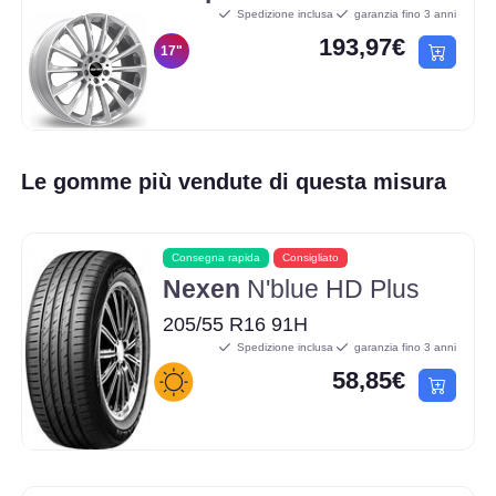
Spedizione inclusa
garanzia fino 3 anni
193,97€
17"
Le gomme più vendute di questa misura
Consegna rapida
Consigliato
Nexen
N'blue HD Plus
205/55 R16 91H
Spedizione inclusa
garanzia fino 3 anni
58,85€