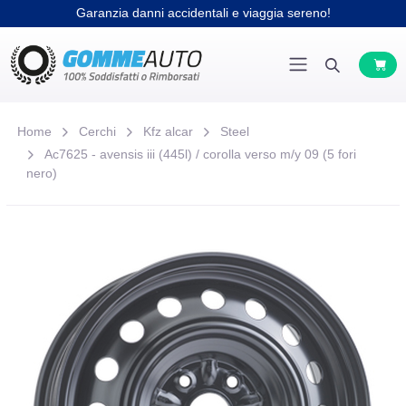
Garanzia danni accidentali e viaggia sereno!
Home
Cerchi
Kfz alcar
Steel
Ac7625 - avensis iii (445l) / corolla verso m/y 09 (5 fori
nero)