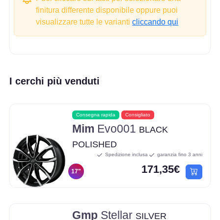
finitura differente disponibile oppure puoi
visualizzare tutte le varianti
cliccando qui
I cerchi più venduti
Consegna rapida
Consigliato
Mim
Evo001
BLACK
POLISHED
Spedizione inclusa
garanzia fino 3 anni
171,35€
17"
Gmp
Stellar
SILVER