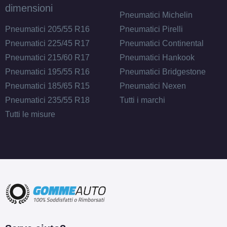
dimensioni
Pneumatici Michelin
Pneumatici 205/55 R16
Pneumatici Pirelli
Pneumatici 225/45 R17
Pneumatici Continental
Pneumatici 215/60 R17
Pneumatici Hankook
Pneumatici 195/55 R16
Pneumatici Bridgestone
Pneumatici 185/65 R15
Pneumatici Nexen
Pneumatici 235/55 R18
Tutti i marchi
Tutti le misure