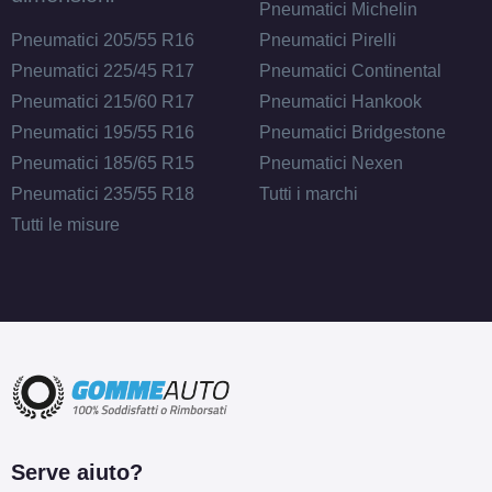
Pneumatici Michelin
Pneumatici 205/55 R16
Pneumatici Pirelli
Pneumatici 225/45 R17
Pneumatici Continental
Pneumatici 215/60 R17
Pneumatici Hankook
Pneumatici 195/55 R16
Pneumatici Bridgestone
Pneumatici 185/65 R15
Pneumatici Nexen
Pneumatici 235/55 R18
Tutti i marchi
Tutti le misure
Serve aiuto?