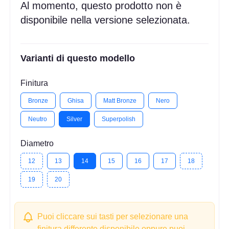
Al momento, questo prodotto non è
disponibile nella versione selezionata.
Varianti di questo modello
Finitura
Bronze
Ghisa
Matt Bronze
Nero
Neutro
Silver
Superpolish
Diametro
12
13
14
15
16
17
18
19
20
Puoi cliccare sui tasti per selezionare una
finitura differente disponibile oppure puoi