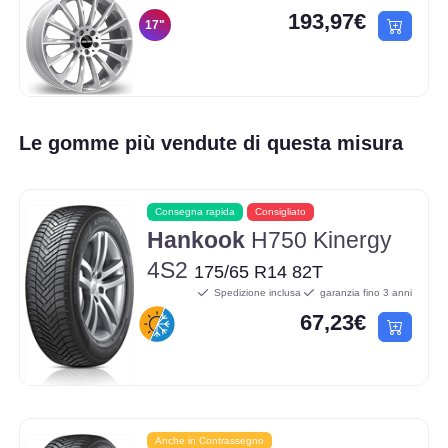
193,97€
17"
Le gomme più vendute di questa misura
Consegna rapida
Consigliato
Hankook
H750 Kinergy
4S2
175/65 R14 82T
Spedizione inclusa
garanzia fino 3 anni
67,23€
Anche in Contrassegno