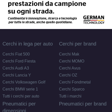
Cerchi in lega per auto
Cerchi per brand
Cerchi Fiat 500
Cerchi Mak
Cerchi Ford Fiesta
Cerchi MOMO
Cerchi Audi A3
Cerchi Avus
Cerchi Lancia Y
Cerchi OZ
Cerchi Volkswagen Golf
Cerchi Fondmetal
Cerchi BMW serie 1
Cerchi Sparco
Tutti i cerchi per auto
Tutti i marchi
Pneumatici per
Pneumatici per brand
dimensioni