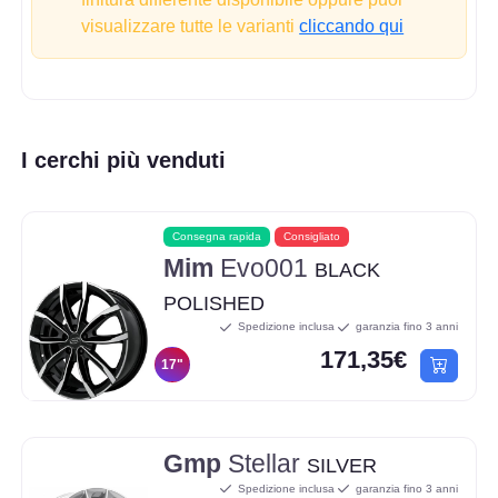
visualizzare tutte le varianti
cliccando qui
I cerchi più venduti
Consegna rapida
Consigliato
Mim
Evo001
BLACK
POLISHED
Spedizione inclusa
garanzia fino 3 anni
171,35€
17"
Gmp
Stellar
SILVER
Spedizione inclusa
garanzia fino 3 anni