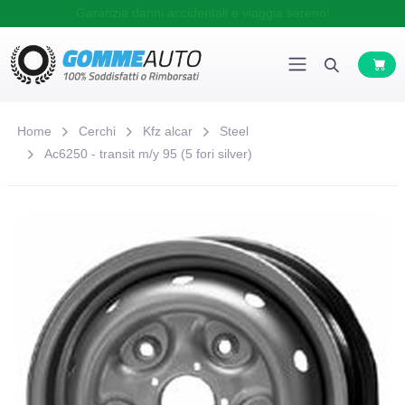
Garanzia danni accidentali e viaggia sereno!
Home
Cerchi
Kfz alcar
Steel
Ac6250 - transit m/y 95 (5 fori silver)