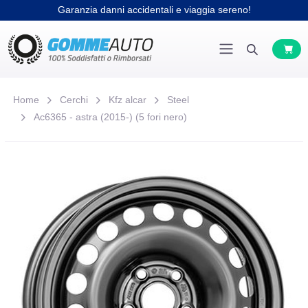
Garanzia danni accidentali e viaggia sereno!
Home
Cerchi
Kfz alcar
Steel
Ac6365 - astra (2015-) (5 fori nero)