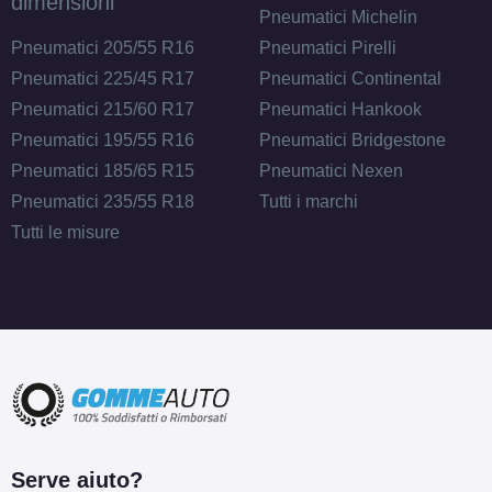
dimensioni
Pneumatici Michelin
Pneumatici 205/55 R16
Pneumatici Pirelli
Pneumatici 225/45 R17
Pneumatici Continental
Pneumatici 215/60 R17
Pneumatici Hankook
Pneumatici 195/55 R16
Pneumatici Bridgestone
Pneumatici 185/65 R15
Pneumatici Nexen
Pneumatici 235/55 R18
Tutti i marchi
Tutti le misure
Serve aiuto?