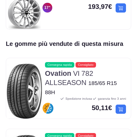
193,97€
17"
Le gomme più vendute di questa misura
Consegna rapida
Consigliato
Ovation
VI 782
ALLSEASON
185/65 R15
88H
Spedizione inclusa
garanzia fino 3 anni
50,11€
Consegna rapida
Consigliato