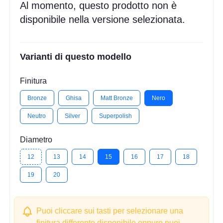
Al momento, questo prodotto non è
disponibile nella versione selezionata.
Varianti di questo modello
Finitura
Bronze
Ghisa
Matt Bronze
Nero
Neutro
Silver
Superpolish
Diametro
12
13
14
15
16
17
18
19
20
Puoi cliccare sui tasti per selezionare una
finitura differente disponibile oppure puoi