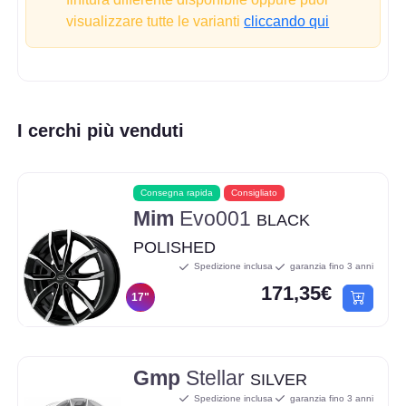
visualizzare tutte le varianti
cliccando qui
I cerchi più venduti
Consegna rapida
Consigliato
Mim
Evo001
BLACK
POLISHED
Spedizione inclusa
garanzia fino 3 anni
171,35€
17"
Gmp
Stellar
SILVER
Spedizione inclusa
garanzia fino 3 anni