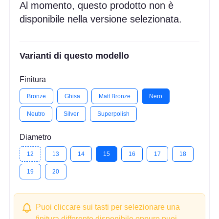
Al momento, questo prodotto non è
disponibile nella versione selezionata.
Varianti di questo modello
Finitura
Bronze
Ghisa
Matt Bronze
Nero
Neutro
Silver
Superpolish
Diametro
12
13
14
15
16
17
18
19
20
Puoi cliccare sui tasti per selezionare una
finitura differente disponibile oppure puoi