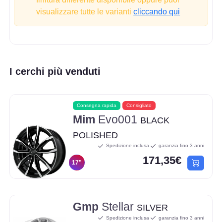
visualizzare tutte le varianti
cliccando qui
I cerchi più venduti
Consegna rapida
Consigliato
Mim
Evo001
BLACK
POLISHED
Spedizione inclusa
garanzia fino 3 anni
171,35€
17"
Gmp
Stellar
SILVER
Spedizione inclusa
garanzia fino 3 anni