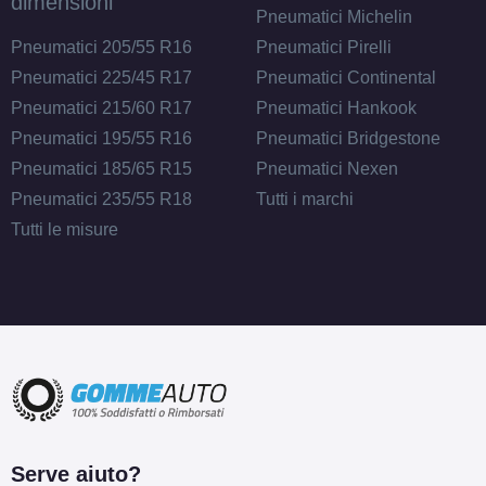
dimensioni
Pneumatici Michelin
Pneumatici 205/55 R16
Pneumatici Pirelli
Pneumatici 225/45 R17
Pneumatici Continental
Pneumatici 215/60 R17
Pneumatici Hankook
Pneumatici 195/55 R16
Pneumatici Bridgestone
Pneumatici 185/65 R15
Pneumatici Nexen
Pneumatici 235/55 R18
Tutti i marchi
Tutti le misure
Serve aiuto?