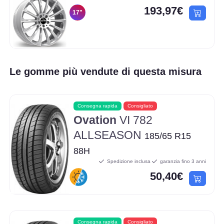
193,97€
17"
Le gomme più vendute di questa misura
Consegna rapida
Consigliato
Ovation
VI 782
ALLSEASON
185/65 R15
88H
Spedizione inclusa
garanzia fino 3 anni
50,40€
Consegna rapida
Consigliato