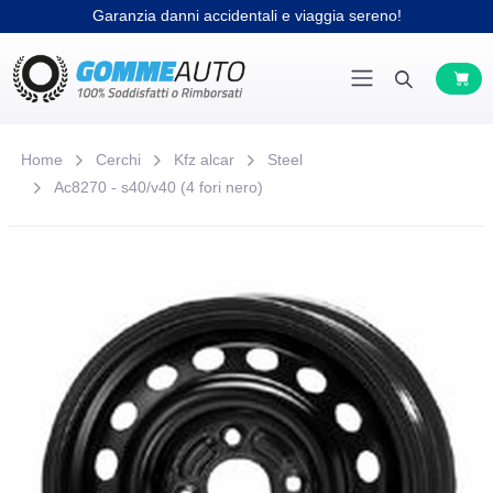
Garanzia danni accidentali e viaggia sereno!
Home
Cerchi
Kfz alcar
Steel
Ac8270 - s40/v40 (4 fori nero)