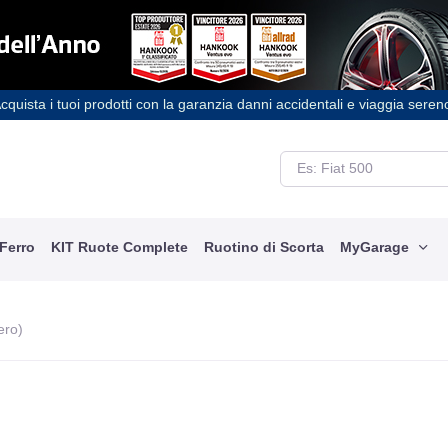
cquista i tuoi prodotti con la garanzia danni accidentali e viaggia seren
 Ferro
KIT Ruote Complete
Ruotino di Scorta
MyGarage
nero)