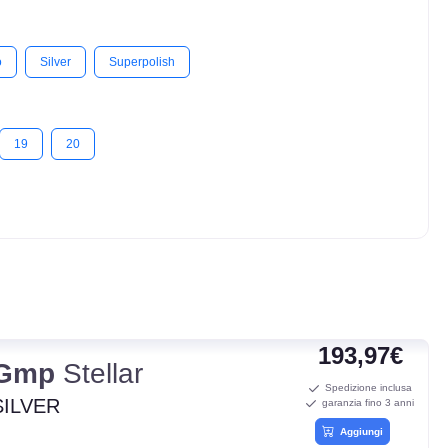
o
Silver
Superpolish
19
20
193,97€
Gmp
Stellar
Spedizione inclusa
SILVER
garanzia fino 3 anni
Aggiungi