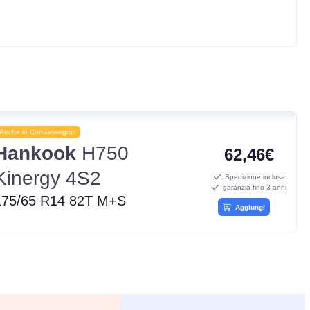
Anche in Contrassegno
Hankook
H750
62,46€
Kinergy 4S2
Spedizione inclusa
garanzia fino 3 anni
175/65 R14 82T M+S
Aggiungi