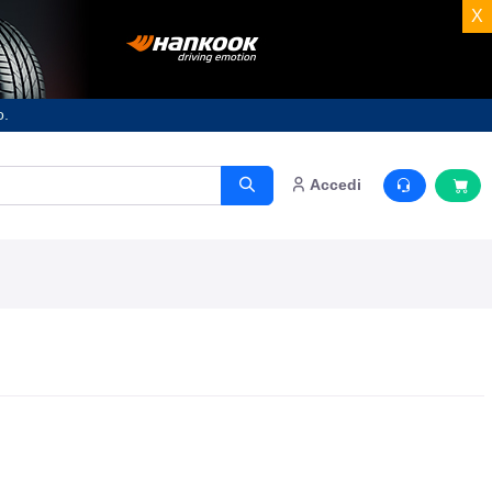
X
o.
Accedi