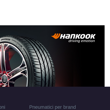
oni
Pneumatici per brand