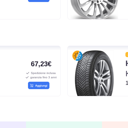
67,23€
Spedizione inclusa
garanzia fino 3 anni
Aggiungi