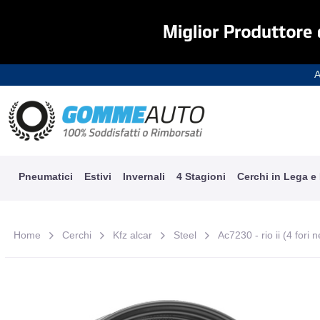
A
Pneumatici
Estivi
Invernali
4 Stagioni
Cerchi in Lega e
Home
Cerchi
Kfz alcar
Steel
Ac7230 - rio ii (4 fori 