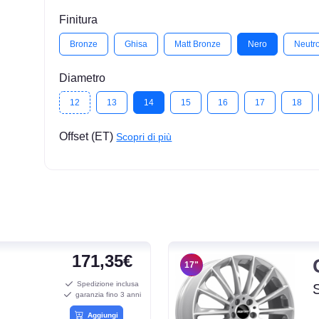
Finitura
Bronze
Ghisa
Matt Bronze
Nero
Neutr
Diametro
12
13
14
15
16
17
18
Offset (ET)
Scopri di più
171,35€
17"
Spedizione inclusa
garanzia fino 3 anni
Aggiungi