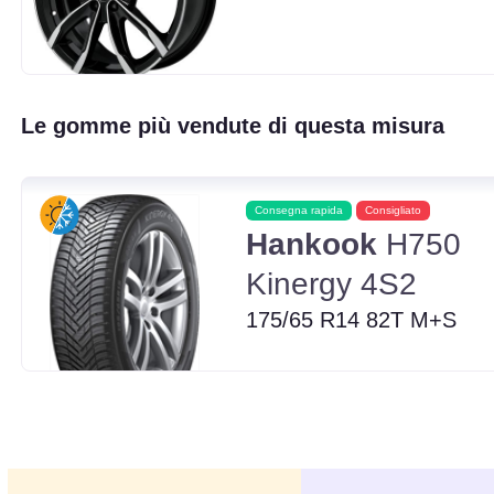
Le gomme più vendute di questa misura
Consegna rapida
Consigliato
Hankook
H750
Kinergy 4S2
175/65 R14 82T M+S