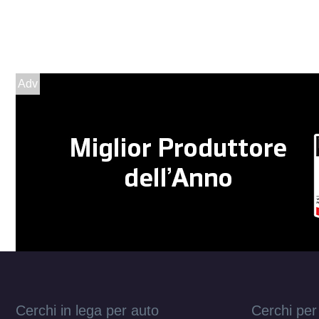
Adv
Cerchi in lega per auto
Cerchi per