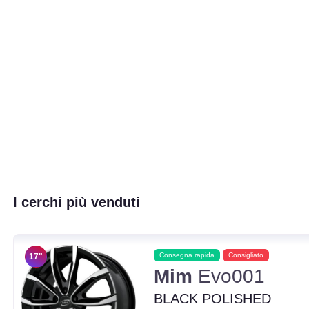
I cerchi più venduti
Consegna rapida
Consigliato
17"
Mim
Evo001
BLACK POLISHED