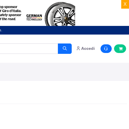
X
o.
Accedi