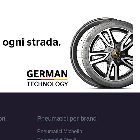
oni
Pneumatici per brand
Pneumatici Michelin