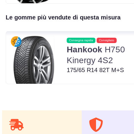
Le gomme più vendute di questa misura
Consegna rapida
Consigliato
Hankook
H750
Kinergy 4S2
175/65 R14 82T M+S