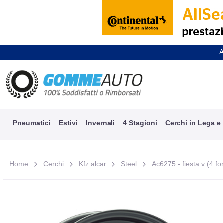
A
Pneumatici
Estivi
Invernali
4 Stagioni
Cerchi in Lega e
Home
Cerchi
Kfz alcar
Steel
Ac6275 - fiesta v (4 fo