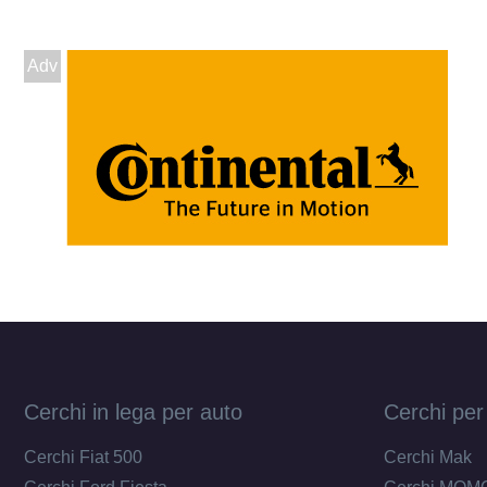
Adv
Cerchi in lega per auto
Cerchi per
Cerchi Fiat 500
Cerchi Mak