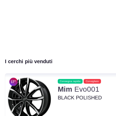
I cerchi più venduti
Consegna rapida
Consigliato
17"
Mim
Evo001
BLACK POLISHED