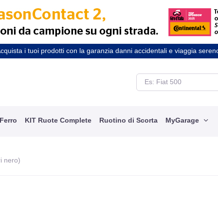
cquista i tuoi prodotti con la garanzia danni accidentali e viaggia seren
 Ferro
KIT Ruote Complete
Ruotino di Scorta
MyGarage
ri nero)