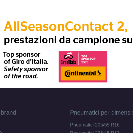
 brand
Pneumatici per dimensi
Pneumatici 205/55 R16