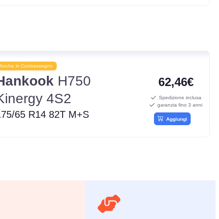
Anche in Contrassegno
Hankook
H750
62,46€
Kinergy 4S2
Spedizione inclusa
garanzia fino 3 anni
175/65 R14 82T M+S
Aggiungi