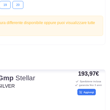
19
20
tura differente disponibile oppure puoi visualizzare tutte
193,97€
Gmp
Stellar
Spedizione inclusa
SILVER
garanzia fino 3 anni
Aggiungi