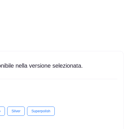
ibile nella versione selezionata.
o
Silver
Superpolish