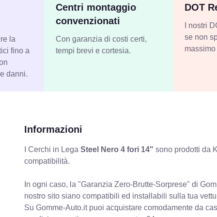
Centri montaggio
DOT Re
convenzionati
I nostri
se non sp
re la
Con garanzia di costi certi,
massimo 
ci fino a
tempi brevi e cortesia.
con
 e danni.
Informazioni
I Cerchi in Lega
Steel Nero 4 fori 14"
sono prodotti da K
compatibilità.
In ogni caso, la "Garanzia Zero-Brutte-Sorprese" di Gomm
nostro sito siano compatibili ed installabili sulla tua vettu
Su Gomme-Auto.it puoi acquistare comodamente da casa C