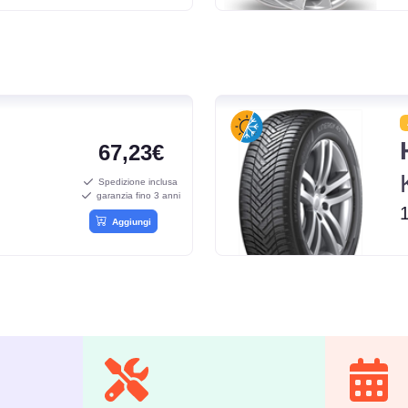
67,23€
Spedizione inclusa
garanzia fino 3 anni
Aggiungi