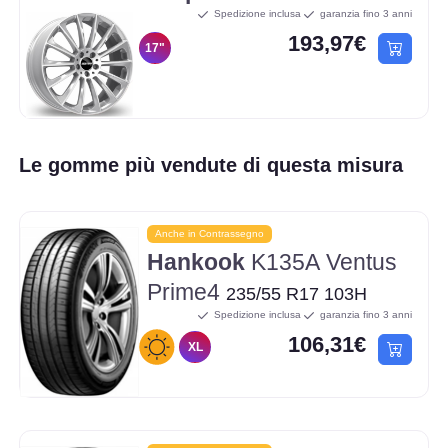
Spedizione inclusa
garanzia fino 3 anni
193,97€
17"
Le gomme più vendute di questa misura
Anche in Contrassegno
Hankook
K135A Ventus
Prime4
235/55 R17 103H
Spedizione inclusa
garanzia fino 3 anni
106,31€
XL