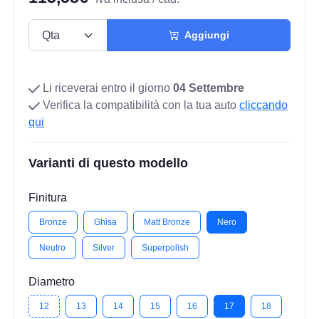
Aggiungi
Li riceverai entro il giorno
04 Settembre
Verifica la compatibilità con la tua auto
cliccando
qui
Varianti di questo modello
Finitura
Bronze
Ghisa
Matt Bronze
Nero
Neutro
Silver
Superpolish
Diametro
12
13
14
15
16
17
18