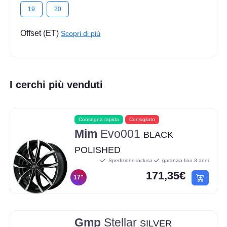
19
20
Offset (ET)
Scopri di più
I cerchi più venduti
Consegna rapida
Consigliato
Mim
Evo001
BLACK
POLISHED
Spedizione inclusa
garanzia fino 3 anni
171,35€
17"
Gmp
Stellar
SILVER