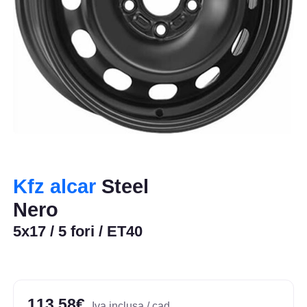
Kfz alcar
Steel
Nero
5x17 / 5 fori / ET40
113,58€
Iva inclusa / cad.