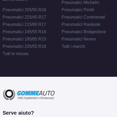
Pneumatici Michelin
Pneumatici 205/55 R16
Pneumatici Pirelli
Pneumatici 225/45 R17
Pneumatici Continental
Pneumatici 215/60 R17
Pneumatici Hankook
Pneumatici 195/55 R16
Pneumatici Bridgestone
Pneumatici 185/65 R15
Pneumatici Nexen
Pneumatici 235/55 R18
Tutti i marchi
Tutti le misure
Serve aiuto?