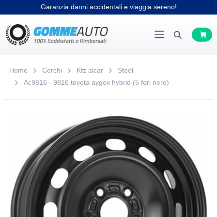
Garanzia danni accidentali e viaggia sereno!
Home
Cerchi
Kfz alcar
Steel
Ac9816 - 9816 toyota aygox hybrid (5 fori nero)