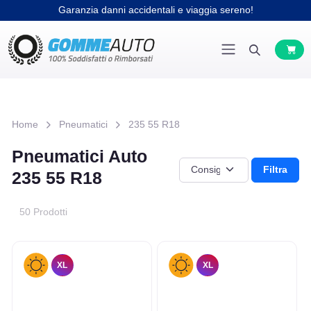
Garanzia danni accidentali e viaggia sereno!
Home
Pneumatici
235 55 R18
Pneumatici Auto
Filtra
235 55 R18
50 Prodotti
XL
XL