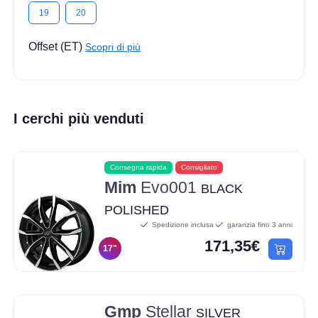
19
20
Offset (ET)
Scopri di più
I cerchi più venduti
Consegna rapida
Consigliato
Mim
Evo001
BLACK
POLISHED
Spedizione inclusa
garanzia fino 3 anni
171,35€
17"
Gmp
Stellar
SILVER