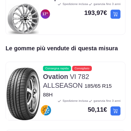
Spedizione inclusa
garanzia fino 3 anni
193,97€
17"
Le gomme più vendute di questa misura
Consegna rapida
Consigliato
Ovation
VI 782
ALLSEASON
185/65 R15
88H
Spedizione inclusa
garanzia fino 3 anni
50,11€