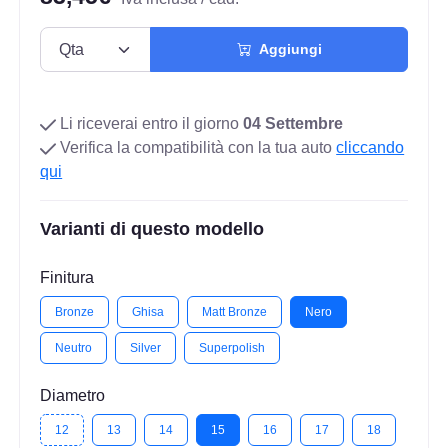
Aggiungi
Li riceverai entro il giorno
04 Settembre
Verifica la compatibilità con la tua auto
cliccando
qui
Varianti di questo modello
Finitura
Bronze
Ghisa
Matt Bronze
Nero
Neutro
Silver
Superpolish
Diametro
12
13
14
15
16
17
18