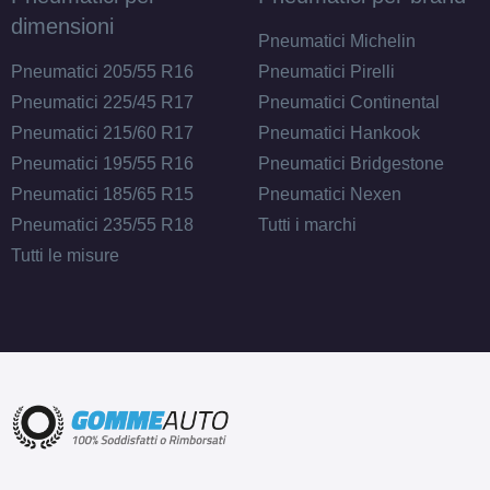
dimensioni
Pneumatici Michelin
Pneumatici 205/55 R16
Pneumatici Pirelli
Pneumatici 225/45 R17
Pneumatici Continental
Pneumatici 215/60 R17
Pneumatici Hankook
Pneumatici 195/55 R16
Pneumatici Bridgestone
Pneumatici 185/65 R15
Pneumatici Nexen
Pneumatici 235/55 R18
Tutti i marchi
Tutti le misure