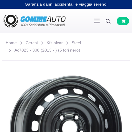
Garanzia danni accidentali e viaggia sereno!
Home
Cerchi
Kfz alcar
Steel
Ac7823 - 308 (2013 - ) (5 fori nero)