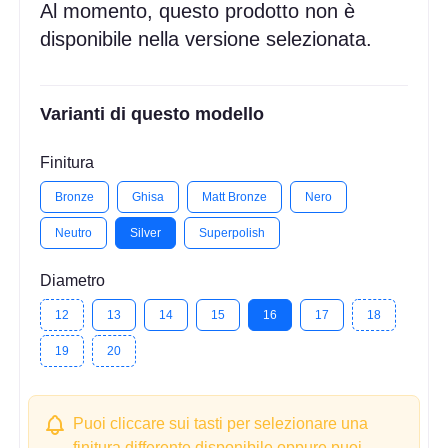
Al momento, questo prodotto non è
disponibile nella versione selezionata.
Varianti di questo modello
Finitura
Bronze
Ghisa
Matt Bronze
Nero
Neutro
Silver
Superpolish
Diametro
12
13
14
15
16
17
18
19
20
Puoi cliccare sui tasti per selezionare una
finitura differente disponibile oppure puoi