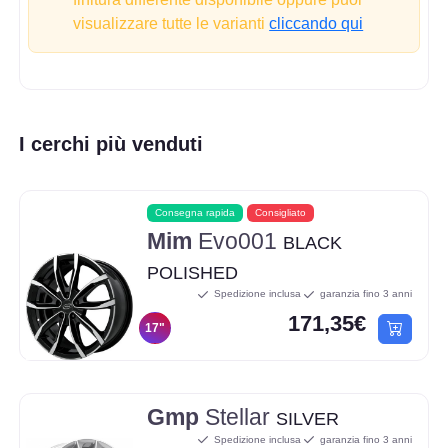
visualizzare tutte le varianti
cliccando qui
I cerchi più venduti
Consegna rapida
Consigliato
Mim
Evo001
BLACK
POLISHED
Spedizione inclusa
garanzia fino 3 anni
171,35€
17"
Gmp
Stellar
SILVER
Spedizione inclusa
garanzia fino 3 anni