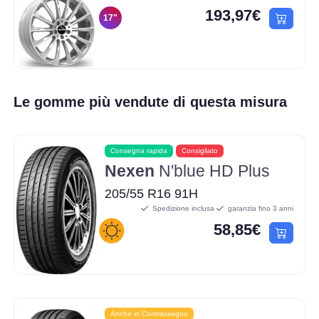
193,97€
17"
Le gomme più vendute di questa misura
Consegna rapida
Consigliato
Nexen
N'blue HD Plus
205/55 R16 91H
Spedizione inclusa
garanzia fino 3 anni
58,85€
Anche in Contrassegno