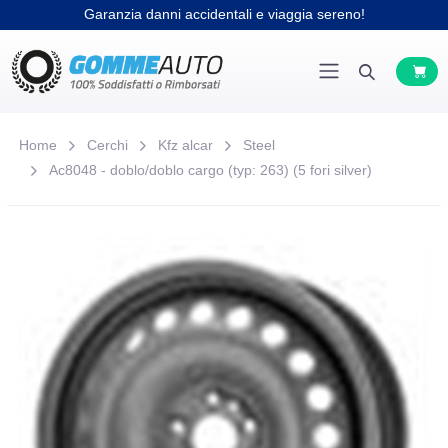
Garanzia danni accidentali e viaggia sereno!
Home
Cerchi
Kfz alcar
Steel
Ac8048 - doblo/doblo cargo (typ: 263) (5 fori silver)