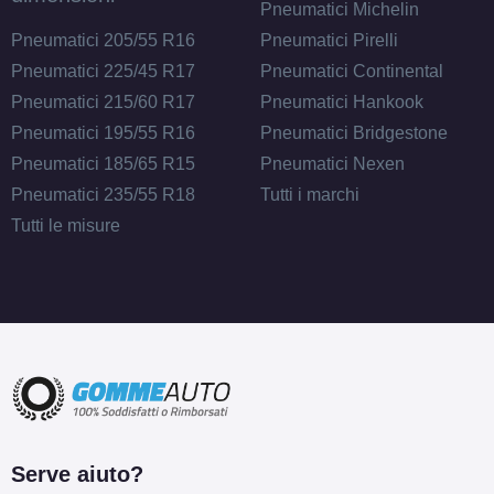
Pneumatici Michelin
Pneumatici 205/55 R16
Pneumatici Pirelli
Pneumatici 225/45 R17
Pneumatici Continental
Pneumatici 215/60 R17
Pneumatici Hankook
Pneumatici 195/55 R16
Pneumatici Bridgestone
Pneumatici 185/65 R15
Pneumatici Nexen
Pneumatici 235/55 R18
Tutti i marchi
Tutti le misure
Serve aiuto?