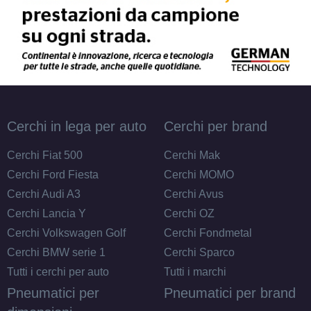
Cerchi in lega per auto
Cerchi per brand
Cerchi Fiat 500
Cerchi Mak
Cerchi Ford Fiesta
Cerchi MOMO
Cerchi Audi A3
Cerchi Avus
Cerchi Lancia Y
Cerchi OZ
Cerchi Volkswagen Golf
Cerchi Fondmetal
Cerchi BMW serie 1
Cerchi Sparco
Tutti i cerchi per auto
Tutti i marchi
Pneumatici per
Pneumatici per brand