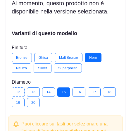
Al momento, questo prodotto non è
disponibile nella versione selezionata.
Varianti di questo modello
Finitura
Bronze
Ghisa
Matt Bronze
Nero
Neutro
Silver
Superpolish
Diametro
12
13
14
15
16
17
18
19
20
Puoi cliccare sui tasti per selezionare una
finitura differente disponibile oppure puoi