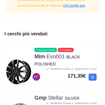
visualizzare tutte le varianti
cliccando qui
I cerchi più venduti
Consegna rapida
Consigliato
Mim
Evo001
BLACK
POLISHED
Spedizione inclusa
garanzia fino 3 anni
171,35€
17"
Gmp
Stellar
SILVER
Spedizione inclusa
garanzia fino 3 anni