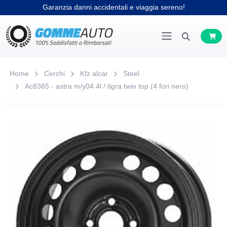
Garanzia danni accidentali e viaggia sereno!
Home
Cerchi
Kfz alcar
Steel
Ac8365 - astra m/y04 4l / tigra twin top (4 fori nero)