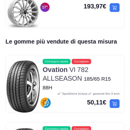
193,97€
17"
Le gomme più vendute di questa misura
Consegna rapida
Consigliato
Ovation
VI 782
ALLSEASON
185/65 R15
88H
Spedizione inclusa
garanzia fino 3 anni
50,11€
Consegna rapida
Consigliato