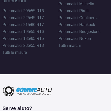
dimensioni
Pneumatici Michelin
Pneumatici 205/55 R16
Pneumatici Pirelli
Pneumatici 225/45 R17
Pneumatici Continental
Pneumatici 215/60 R17
Pneumatici Hankook
Pneumatici 195/55 R16
Pneumatici Bridgestone
Pneumatici 185/65 R15
Pneumatici Nexen
Pneumatici 235/55 R18
Tutti i marchi
Tutti le misure
Serve aiuto?