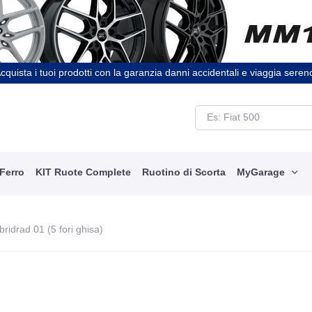
cquista i tuoi prodotti con la garanzia danni accidentali e viaggia seren
 Ferro
KIT Ruote Complete
Ruotino di Scorta
MyGarage
ridrad 01 (5 fori ghisa)