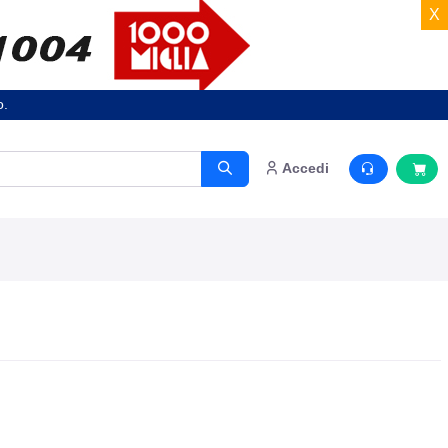
X
o.
Accedi