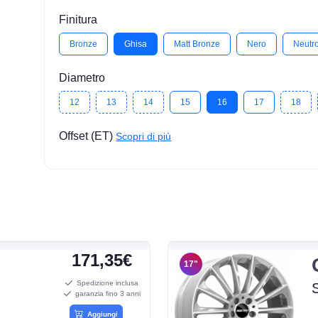
Finitura
Bronze
Ghisa
Matt Bronze
Nero
Neutr
Diametro
12
13
14
15
16
17
18
Offset (ET)
Scopri di più
171,35€
17"
Spedizione inclusa
garanzia fino 3 anni
Aggiungi