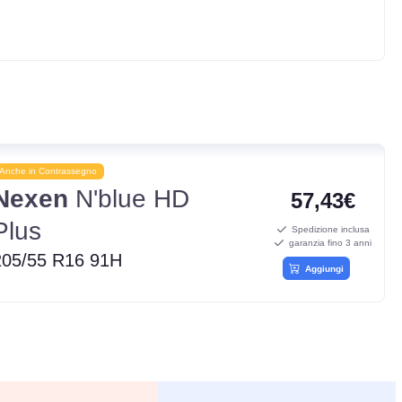
Anche in Contrassegno
Nexen
N'blue HD
57,43€
Plus
Spedizione inclusa
garanzia fino 3 anni
205/55 R16 91H
Aggiungi