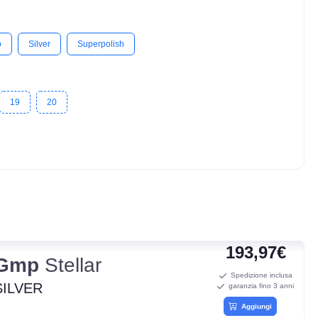
o
Silver
Superpolish
19
20
193,97€
Gmp
Stellar
Spedizione inclusa
SILVER
garanzia fino 3 anni
Aggiungi