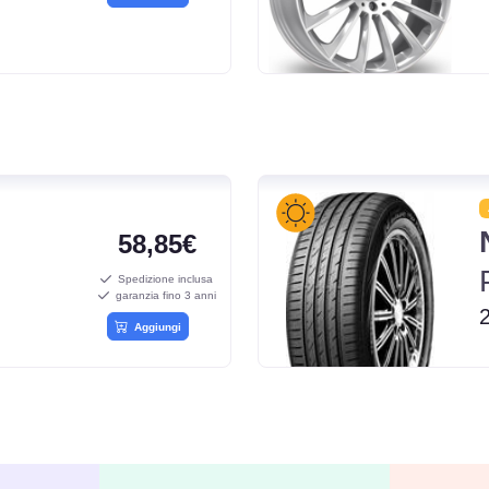
58,85€
Spedizione inclusa
garanzia fino 3 anni
Aggiungi