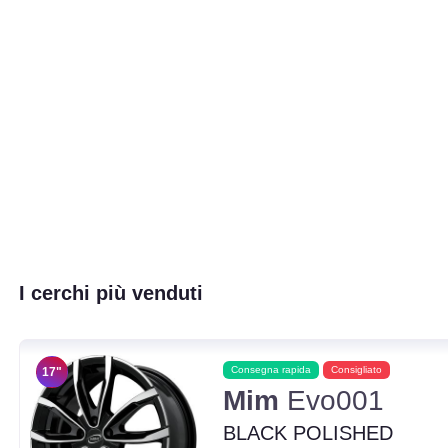
I cerchi più venduti
Consegna rapida
Consigliato
17"
Mim
Evo001
BLACK POLISHED