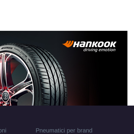
oni
Pneumatici per brand