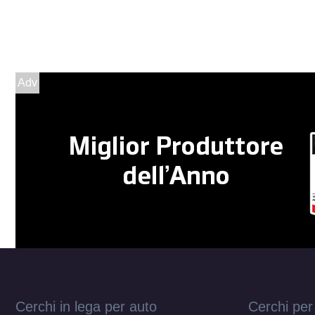
Adv
Cerchi in lega per auto
Cerchi per