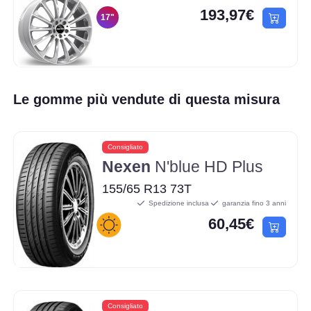
193,97€
17"
Le gomme più vendute di questa misura
Consigliato
Nexen
N'blue HD Plus
155/65 R13 73T
Spedizione inclusa
garanzia fino 3 anni
60,45€
Consigliato