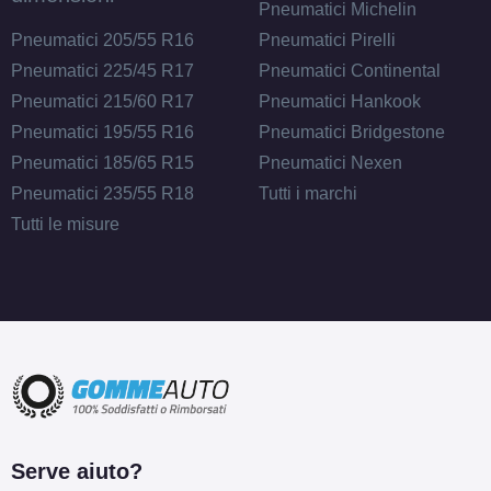
Pneumatici Michelin
Pneumatici 205/55 R16
Pneumatici Pirelli
Pneumatici 225/45 R17
Pneumatici Continental
Pneumatici 215/60 R17
Pneumatici Hankook
Pneumatici 195/55 R16
Pneumatici Bridgestone
Pneumatici 185/65 R15
Pneumatici Nexen
Pneumatici 235/55 R18
Tutti i marchi
Tutti le misure
Serve aiuto?