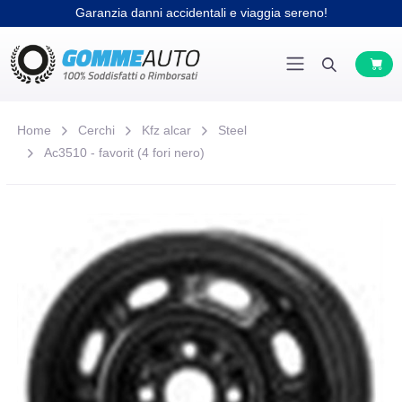
Garanzia danni accidentali e viaggia sereno!
Home
Cerchi
Kfz alcar
Steel
Ac3510 - favorit (4 fori nero)