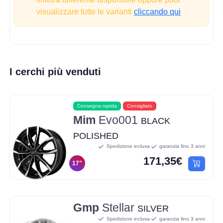
visualizzare tutte le varianti
cliccando qui
I cerchi più venduti
Consegna rapida
Consigliato
Mim
Evo001
BLACK
POLISHED
Spedizione inclusa
garanzia fino 3 anni
171,35€
17"
Gmp
Stellar
SILVER
Spedizione inclusa
garanzia fino 3 anni