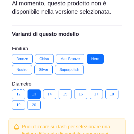
Al momento, questo prodotto non è
disponibile nella versione selezionata.
Varianti di questo modello
Finitura
Bronze
Ghisa
Matt Bronze
Nero
Neutro
Silver
Superpolish
Diametro
12
13
14
15
16
17
18
19
20
Puoi cliccare sui tasti per selezionare una
finitura differente disponibile oppure puoi