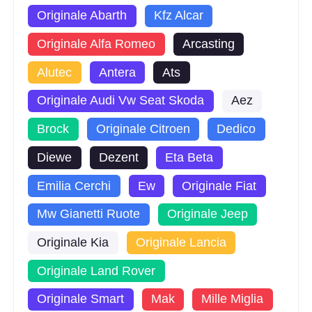
Originale Abarth
Kfz Alcar
Originale Alfa Romeo
Arcasting
Alutec
Antera
Ats
Originale Audi Vw Seat Skoda
Aez
Brock
Originale Citroen
Dedico
Diewe
Dezent
Eta Beta
Emilia Cerchi
Ew
Originale Fiat
Mw Gianetti Ruote
Originale Jeep
Originale Kia
Originale Lancia
Originale Land Rover
Originale Smart
Mak
Mille Miglia